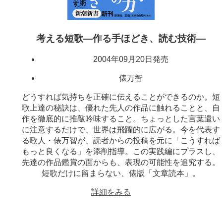
考える短歌―作る手ほどき、読む技術―
2004年09月20日発売
俵万智
どうすれば気持ちを正確に伝えることができるのか。短
歌上達の秘訣は、優れた先人の作品に触れることと、自
作を徹底的に推敲吟味すること。ちょっとした言葉遣い
に注意するだけで、世界は飛躍的に広がる。今を代表す
る歌人・俵万智が、読者からの投稿を元に「こうすれば
もっと良くなる」を添削指導。この実践編にプラスし、
先達の作品鑑賞の面からも、表現の可能性を追究する。
短歌だけに留まらない、俵版「文章読本」。
詳細をみる