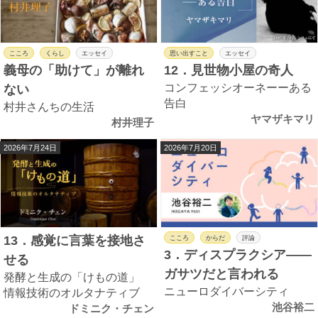
こころ
くらし
エッセイ
思い出すこと
エッセイ
義母の「助けて」が離れ
12．見世物小屋の奇人
コンフェッシオーネーーある
ない
告白
村井さんちの生活
ヤマザキマリ
村井理子
2026年7月24日
2026年7月20日
13．感覚に言葉を接地さ
こころ
からだ
評論
3．ディスプラクシア――
せる
ガサツだと言われる
発酵と生成の「けもの道」
ニューロダイバーシティ
情報技術のオルタナティブ
池谷裕二
ドミニク・チェン