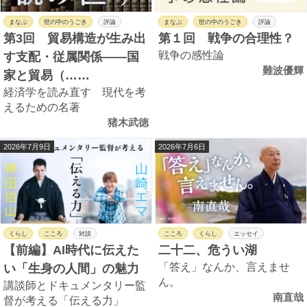
まなぶ
世の中のうごき
評論
まなぶ
世の中のうごき
評論
第3回 貿易構造が生み出
第１回 戦争の合理性？
戦争の感性論
す支配・従属関係――国
難波優輝
家と貿易（……
経済学を読み直す 現代を考
えるための名著
猪木武徳
2026年7月9日
2026年7月6日
くらし
こころ
対談
こころ
くらし
エッセイ
【前編】AI時代に伝えた
二十二、危うい湖
「答え」なんか、言えませ
い「生身の人間」の魅力
ん。
講談師とドキュメンタリー監
南直哉
督が考える「伝える力」