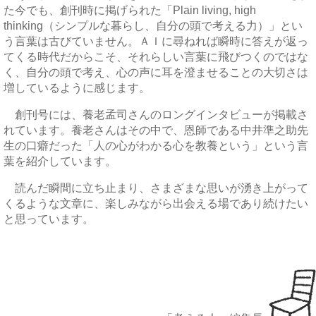
た今でも、創刊時に掲げられた「Plain living, high
thinking（シンプルな暮らし、自分の頭で考える力）」とい
う言葉は古びていません。ＡＩに尋ねれば瞬時に答えが返っ
てくる時代だからこそ、それらしい言葉に飛びつくのではな
く、自分の頭で考え、心の声に耳を澄ませることの大切さは
増しているように感じます。
創刊号には、養老孟司さんのロングインタビューが掲載さ
れています。養老さんはその中で、恩師である中井準之助先
生の口癖だった「人の心がわかる心を教養という」という言
葉を紹介しています。
読んだ瞬間に立ち止まり、さまざまな思いが湧き上がって
くるような文章に、楽しみながら出会える場であり続けたい
と思っています。