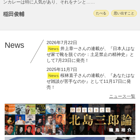
ンカレーは特に人気があり、それをナンと……
稲田俊輔
たべる
思い出すこと
2026年7月22日
News
井上章一さんの連載が、『日本人はな
News
ぜ家で靴を脱ぐのか：土足禁止の精神史』と
して7月23日に発売！
2025年11月7日
桜林直子さんの連載が、『あなたはな
News
ぜ雑談が苦手なのか』として11月17日に発
売！
ニュース一覧