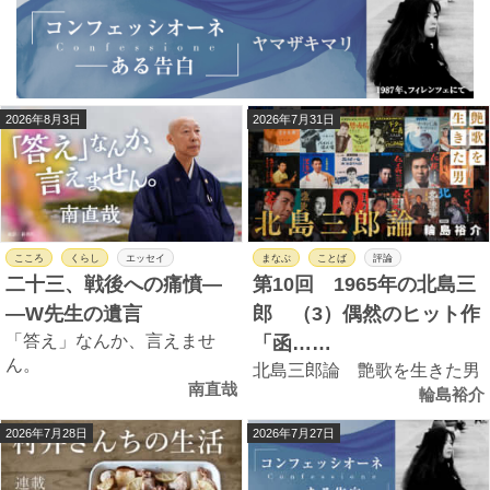
2026年8月3日
2026年7月31日
こころ
くらし
エッセイ
まなぶ
ことば
評論
二十三、戦後への痛憤―
第10回 1965年の北島三
―W先生の遺言
郎 （3）偶然のヒット作
「答え」なんか、言えませ
「函……
ん。
北島三郎論 艶歌を生きた男
南直哉
輪島裕介
2026年7月28日
2026年7月27日