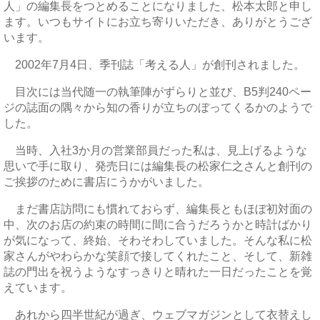
人」の編集長をつとめることになりました、松本太郎と申し
ます。いつもサイトにお立ち寄りいただき、ありがとうござ
います。
2002年7月4日、季刊誌「考える人」が創刊されました。
目次には当代随一の執筆陣がずらりと並び、B5判240ペー
ジの誌面の隅々から知の香りが立ちのぼってくるかのようで
した。
当時、入社3か月の営業部員だった私は、見上げるような
思いで手に取り、発売日には編集長の松家仁之さんと創刊の
ご挨拶のために書店にうかがいました。
まだ書店訪問にも慣れておらず、編集長ともほぼ初対面の
中、次のお店の約束の時間に間に合うだろうかと時計ばかり
が気になって、終始、そわそわしていました。そんな私に松
家さんがやわらかな笑顔で接してくれたこと、そして、新雑
誌の門出を祝うようなすっきりと晴れた一日だったことを覚
えています。
あれから四半世紀が過ぎ、ウェブマガジンとして衣替えし