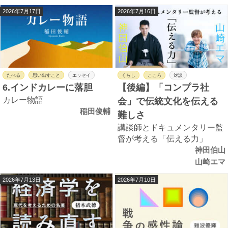
2026年7月17日
2026年7月16日
たべる
思い出すこと
エッセイ
くらし
こころ
対談
6.インドカレーに落胆
【後編】「コンプラ社
カレー物語
会」で伝統文化を伝える
稲田俊輔
難しさ
講談師とドキュメンタリー監
督が考える「伝える力」
神田伯山
山崎エマ
2026年7月13日
2026年7月10日