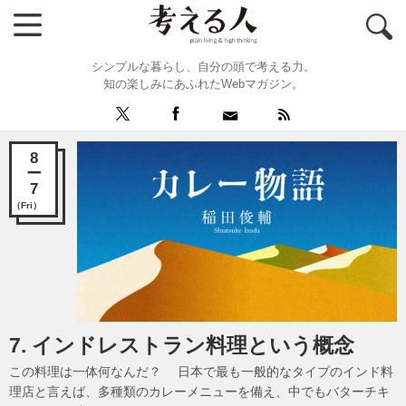
シンプルな暮らし、自分の頭で考える力。
知の楽しみにあふれたWebマガジン。
8
ー
7
（Fri）
7. インドレストラン料理という概念
この料理は一体何なんだ？ 日本で最も一般的なタイプのインド料
理店と言えば、多種類のカレーメニューを備え、中でもバターチキ