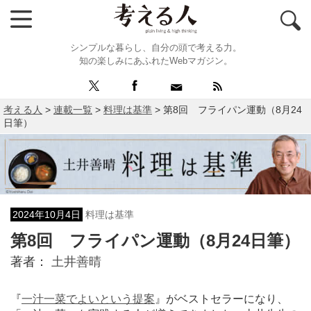
シンプルな暮らし、自分の頭で考える力。
知の楽しみにあふれたWebマガジン。
考える人
>
連載一覧
>
料理は基準
>
第8回 フライパン運動（8月24
日筆）
2024年10月4日
料理は基準
第8回 フライパン運動（8月24日筆）
著者：
土井善晴
『
一汁一菜でよいという提案
』がベストセラーになり、