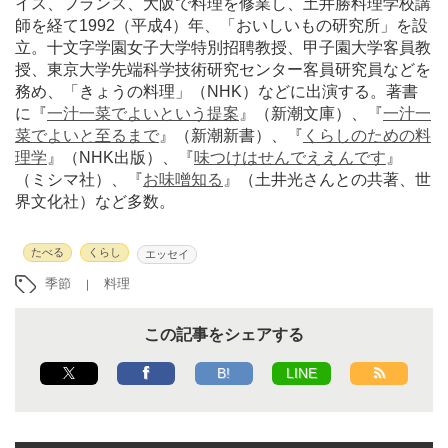
イス、フランス、大阪で料理を修業し、土井勝料理学校講
師を経て1992（平成4）年、「おいしいもの研究所」を設
立。十文字学園女子大学特別招聘教授、甲子園大学客員教
授、東京大学先端科学技術研究センター客員研究員などを
務め、「きょうの料理」（NHK）などに出演する。著書
に『
一汁一菜でよいという提案
』（新潮文庫）、『
一汁一
菜でよいと至るまで
』（新潮新書）、『
くらしのための料
理学
』（NHK出版）、『
味つけはせんでええんです
』
（ミシマ社）、『
お味噌知る
』（土井光さんとの共著、世
界文化社）など多数。
たべる
くらし
エッセイ
季節
料理
この記事をシェアする
B!
LINE