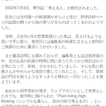
2002年7月4日、季刊誌「考える人」が創刊されました。
目次には当代随一の執筆陣がずらりと並び、B5判240ペー
ジの誌面の隅々から知の香りが立ちのぼってくるかのようで
した。
当時、入社3か月の営業部員だった私は、見上げるような
思いで手に取り、発売日には編集長の松家仁之さんと創刊の
ご挨拶のために書店にうかがいました。
まだ書店訪問にも慣れておらず、編集長ともほぼ初対面の
中、次のお店の約束の時間に間に合うだろうかと時計ばかり
が気になって、終始、そわそわしていました。そんな私に松
家さんがやわらかな笑顔で接してくれたこと、そして、新雑
誌の門出を祝うようなすっきりと晴れた一日だったことを覚
えています。
あれから四半世紀が過ぎ、ウェブマガジンとして衣替えし
た今でも、創刊時に掲げられた「Plain living, high
thinking（シンプルな暮らし、自分の頭で考える力）」とい