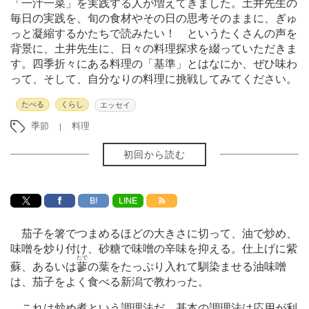
「一汁一菜」を実践する人が増えてきました。土井先生の
毎日の実践を、旬の食材やその日の思考そのままに、ぎゅ
っと凝縮するかたちで読みたい！ というたくさんの声を
背景に、土井先生に、日々の料理探求を綴っていただきま
す。四季折々にある料理の「基準」とはなにか、ぜひ味わ
って、そして、自分なりの料理に挑戦してみてください。
たべる
くらし
エッセイ
季節
料理
初回から読む
B!
LINE
茄子を箸でつまめるほどの大きさに切って、油で炒め、
味噌を炒り付け、砂糖で味噌の辛味を抑える。仕上げに紫
たで
蘇、あるいは
蓼
の葉をたっぷり入れて馴染ませる油味噌
は、茄子をよく食べる新潟で教わった。
これは炒め煮という調理法だ。基本の調理法は応用が利