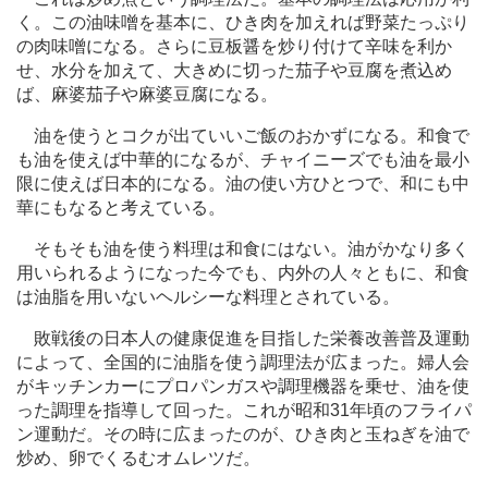
く。この油味噌を基本に、ひき肉を加えれば野菜たっぷり
の肉味噌になる。さらに豆板醤を炒り付けて辛味を利か
せ、水分を加えて、大きめに切った茄子や豆腐を煮込め
ば、麻婆茄子や麻婆豆腐になる。
油を使うとコクが出ていいご飯のおかずになる。和食で
も油を使えば中華的になるが、チャイニーズでも油を最小
限に使えば日本的になる。油の使い方ひとつで、和にも中
華にもなると考えている。
そもそも油を使う料理は和食にはない。油がかなり多く
用いられるようになった今でも、内外の人々ともに、和食
は油脂を用いないヘルシーな料理とされている。
敗戦後の日本人の健康促進を目指した栄養改善普及運動
によって、全国的に油脂を使う調理法が広まった。婦人会
がキッチンカーにプロパンガスや調理機器を乗せ、油を使
った調理を指導して回った。これが昭和31年頃のフライパ
ン運動だ。その時に広まったのが、ひき肉と玉ねぎを油で
炒め、卵でくるむオムレツだ。