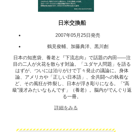
日米交換船
2007年05月25日発売
鶴見俊輔、加藤典洋、黒川創
日本の知恵袋、養老と『下流志向』で話題の内田
―
―注
目の二人が火花を散らす対論。「ユダヤ人問題」を語る
はずが、ついには泊りがけで丁々発止の議論に。身体
論、アメリカや「正しい日本語」、全共闘への執着な
ど、その風狂が炸裂し、日本が浮き彫りになる。「“高
級”漫才みたいなもんです」（養老）。脳内がでんぐり返
る一冊。
詳細をみる