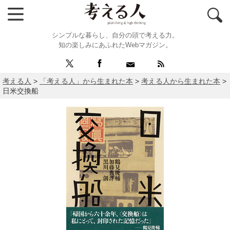
シンプルな暮らし、自分の頭で考える力。
知の楽しみにあふれたWebマガジン。
考える人
>
「考える人」から生まれた本
>
考える人から生まれた本
>
日米交換船