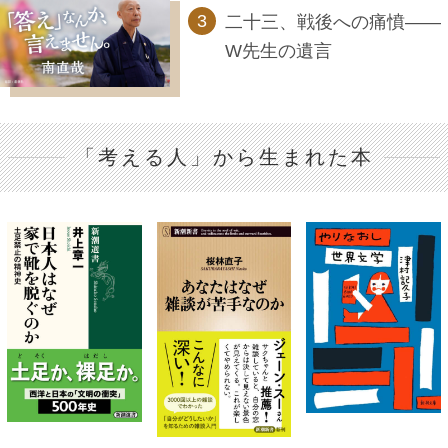
二十三、戦後への痛憤――
W先生の遺言
「考える人」から生まれた本