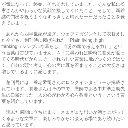
が気になって、終始、そわそわしていました。そんな私に松
家さんがやわらかな笑顔で接してくれたこと、そして、新雑
誌の門出を祝うようなすっきりと晴れた一日だったことを覚
えています。
あれから四半世紀が過ぎ、ウェブマガジンとして衣替えし
た今でも、創刊時に掲げられた「Plain living, high
thinking（シンプルな暮らし、自分の頭で考える力）」とい
う言葉は古びていません。ＡＩに尋ねれば瞬時に答えが返っ
てくる時代だからこそ、それらしい言葉に飛びつくのではな
く、自分の頭で考え、心の声に耳を澄ませることの大切さは
増しているように感じます。
創刊号には、養老孟司さんのロングインタビューが掲載さ
れています。養老さんはその中で、恩師である中井準之助先
生の口癖だった「人の心がわかる心を教養という」という言
葉を紹介しています。
読んだ瞬間に立ち止まり、さまざまな思いが湧き上がって
くるような文章に、楽しみながら出会える場であり続けたい
と思っています。