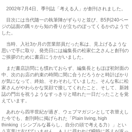
2002年7月4日、季刊誌「考える人」が創刊されました。
目次には当代随一の執筆陣がずらりと並び、B5判240ペー
ジの誌面の隅々から知の香りが立ちのぼってくるかのようで
した。
当時、入社3か月の営業部員だった私は、見上げるような
思いで手に取り、発売日には編集長の松家仁之さんと創刊の
ご挨拶のために書店にうかがいました。
まだ書店訪問にも慣れておらず、編集長ともほぼ初対面の
中、次のお店の約束の時間に間に合うだろうかと時計ばかり
が気になって、終始、そわそわしていました。そんな私に松
家さんがやわらかな笑顔で接してくれたこと、そして、新雑
誌の門出を祝うようなすっきりと晴れた一日だったことを覚
えています。
あれから四半世紀が過ぎ、ウェブマガジンとして衣替えし
た今でも、創刊時に掲げられた「Plain living, high
thinking（シンプルな暮らし、自分の頭で考える力）」とい
う言葉は古びていません。ＡＩに尋ねれば瞬時に答えが返っ