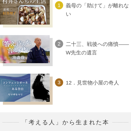
義母の「助けて」が離れな
い
二十三、戦後への痛憤――
W先生の遺言
12．見世物小屋の奇人
「考える人」から生まれた本