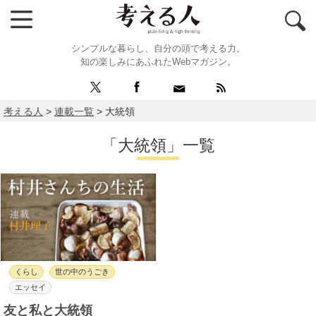
シンプルな暮らし、自分の頭で考える力。
知の楽しみにあふれたWebマガジン。
考える人
>
連載一覧
>
大統領
「大統領」一覧
くらし
世の中のうごき
エッセイ
友と私と大統領