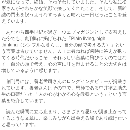
が気になって、終始、そわそわしていました。そんな私に松
家さんがやわらかな笑顔で接してくれたこと、そして、新雑
誌の門出を祝うようなすっきりと晴れた一日だったことを覚
えています。
あれから四半世紀が過ぎ、ウェブマガジンとして衣替えし
た今でも、創刊時に掲げられた「Plain living, high
thinking（シンプルな暮らし、自分の頭で考える力）」とい
う言葉は古びていません。ＡＩに尋ねれば瞬時に答えが返っ
てくる時代だからこそ、それらしい言葉に飛びつくのではな
く、自分の頭で考え、心の声に耳を澄ませることの大切さは
増しているように感じます。
創刊号には、養老孟司さんのロングインタビューが掲載さ
れています。養老さんはその中で、恩師である中井準之助先
生の口癖だった「人の心がわかる心を教養という」という言
葉を紹介しています。
読んだ瞬間に立ち止まり、さまざまな思いが湧き上がって
くるような文章に、楽しみながら出会える場であり続けたい
と思っています。