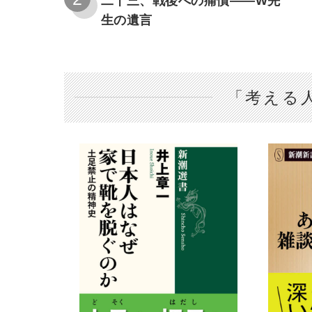
二十三、戦後への痛憤――W先
生の遺言
「考える