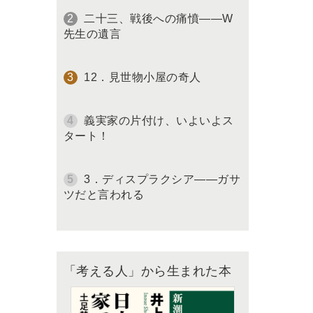
二十三、戦後への痛憤――W
先生の遺言
12．見世物小屋の奇人
義実家の片付け、いよいよス
タート！
3．ディスプラクシア――ガサ
ツだと言われる
「考える人」から生まれた本