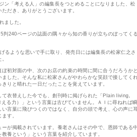
ガジン「考える人」の編集長をつとめることになりました、松
いただき、ありがとうございます。
されました。
判240ページの誌面の隅々から知の香りが立ちのぼってく
げるような思いで手に取り、発売日には編集長の松家仁之さ
た。
ぼ初対面の中、次のお店の約束の時間に間に合うだろうか
いました。そんな私に松家さんがやわらかな笑顔で接してく
っきりと晴れた一日だったことを覚えています。
えした今でも、創刊時に掲げられた「Plain living,
分の頭で考える力）」という言葉は古びていません。ＡＩに尋ねれば
しい言葉に飛びつくのではなく、自分の頭で考え、心の声に
じます。
ーが掲載されています。養老さんはその中で、恩師である
を教養という」という言葉を紹介しています。