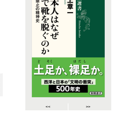
<<
>>