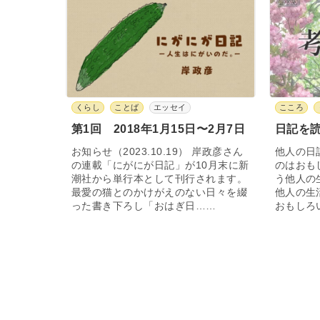
くらし
ことば
エッセイ
こころ
第1回 2018年1月15日〜2月7日
日記を
お知らせ（2023.10.19） 岸政彦さん
他人の日
の連載「にがにが日記」が10月末に新
のはおも
潮社から単行本として刊行されます。
う他人の
最愛の猫とのかけがえのない日々を綴
他人の生
った書き下ろし「おはぎ日……
おもしろ