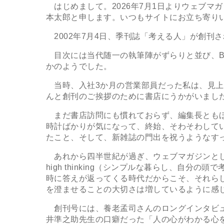
はじめまして。2026年7月1日よりウェブマ
本太郎と申します。いつもサイトにお立ち寄り
2002年7月4日、季刊誌「考える人」が創刊
目次には当代随一の執筆陣がずらりと並び、B5
かのようでした。
当時、入社3か月の営業部員だった私は、見上
んと創刊のご挨拶のために書店にうかがいまし
まだ書店訪問にも慣れておらず、編集長ともほ
時計ばかりが気になって、終始、そわそわして
たこと、そして、新雑誌の門出を祝うようなす
あれから四半世紀が過ぎ、ウェブマガジンとして衣替
high thinking（シンプルな暮らし、自
時に答えが返ってくる時代だからこそ、それら
を澄ませることの大切さは増しているように感
創刊号には、養老孟司さんのロングインタビュ
井準之助先生の口癖だった「人の心がわかる心