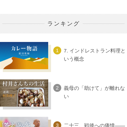
ランキング
7. インドレストラン料理と
いう概念
義母の「助けて」が離れな
い
二十三、戦後への痛憤――