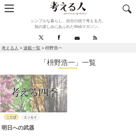
シンプルな暮らし、自分の頭で考える力。
知の楽しみにあふれたWebマガジン。
考える人
>
連載一覧
>
枡野浩一
「枡野浩一」一覧
ことば
エッセイ
明日への武器