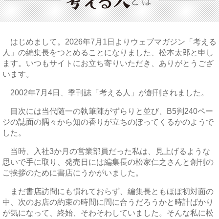
とは
はじめまして。2026年7月1日よりウェブマガジン「考える
人」の編集長をつとめることになりました、松本太郎と申し
ます。いつもサイトにお立ち寄りいただき、ありがとうござ
います。
2002年7月4日、季刊誌「考える人」が創刊されました。
目次には当代随一の執筆陣がずらりと並び、B5判240ペー
ジの誌面の隅々から知の香りが立ちのぼってくるかのようで
した。
当時、入社3か月の営業部員だった私は、見上げるような
思いで手に取り、発売日には編集長の松家仁之さんと創刊の
ご挨拶のために書店にうかがいました。
まだ書店訪問にも慣れておらず、編集長ともほぼ初対面の
中、次のお店の約束の時間に間に合うだろうかと時計ばかり
が気になって、終始、そわそわしていました。そんな私に松