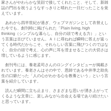
家さんがやわらかな笑顔で接してくれたこと、そして、新雑
誌の門出を祝うようなすっきりと晴れた一日だったことを覚
えています。
あれから四半世紀が過ぎ、ウェブマガジンとして衣替えし
た今でも、創刊時に掲げられた「Plain living, high
thinking（シンプルな暮らし、自分の頭で考える力）」とい
う言葉は古びていません。ＡＩに尋ねれば瞬時に答えが返っ
てくる時代だからこそ、それらしい言葉に飛びつくのではな
く、自分の頭で考え、心の声に耳を澄ませることの大切さは
増しているように感じます。
創刊号には、養老孟司さんのロングインタビューが掲載さ
れています。養老さんはその中で、恩師である中井準之助先
生の口癖だった「人の心がわかる心を教養という」という言
葉を紹介しています。
読んだ瞬間に立ち止まり、さまざまな思いが湧き上がって
くるような文章に、楽しみながら出会える場であり続けたい
と思っています。