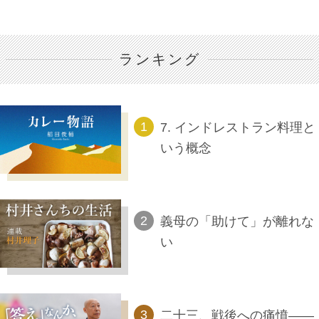
ランキング
7. インドレストラン料理と
いう概念
義母の「助けて」が離れな
い
二十三、戦後への痛憤――