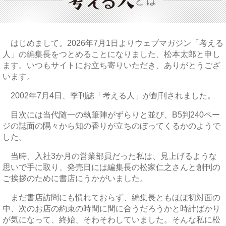
とは
はじめまして。2026年7月1日よりウェブマガジン「考える
人」の編集長をつとめることになりました、松本太郎と申し
ます。いつもサイトにお立ち寄りいただき、ありがとうござ
います。
2002年7月4日、季刊誌「考える人」が創刊されました。
目次には当代随一の執筆陣がずらりと並び、B5判240ペー
ジの誌面の隅々から知の香りが立ちのぼってくるかのようで
した。
当時、入社3か月の営業部員だった私は、見上げるような
思いで手に取り、発売日には編集長の松家仁之さんと創刊の
ご挨拶のために書店にうかがいました。
まだ書店訪問にも慣れておらず、編集長ともほぼ初対面の
中、次のお店の約束の時間に間に合うだろうかと時計ばかり
が気になって、終始、そわそわしていました。そんな私に松