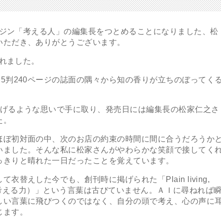
ガジン「考える人」の編集長をつとめることになりました、松
いただき、ありがとうございます。
されました。
判240ページの誌面の隅々から知の香りが立ちのぼってく
げるような思いで手に取り、発売日には編集長の松家仁之さ
た。
ぼ初対面の中、次のお店の約束の時間に間に合うだろうか
いました。そんな私に松家さんがやわらかな笑顔で接してく
っきりと晴れた一日だったことを覚えています。
えした今でも、創刊時に掲げられた「Plain living,
分の頭で考える力）」という言葉は古びていません。ＡＩに尋ねれば
しい言葉に飛びつくのではなく、自分の頭で考え、心の声に
じます。