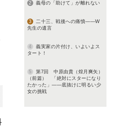
義母の「助けて」が離れない
二十三、戦後への痛憤――W
先生の遺言
4
義実家の片付け、いよいよス
タート！
第7回 中原由貴（煌月爽矢）
（前篇） 「絶対にスターになり
たかった」――底抜けに明るい少
女の挑戦
料