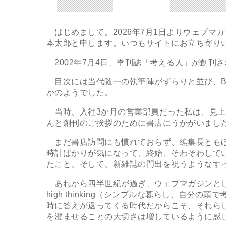
はじめまして。2026年7月1日よりウェブマ
本太郎と申します。いつもサイトにお立ち寄り
2002年7月4日、季刊誌「考える人」が創刊
目次には当代随一の執筆陣がずらりと並び、B5
かのようでした。
当時、入社3か月の営業部員だった私は、見上
んと創刊のご挨拶のために書店にうかがいまし
まだ書店訪問にも慣れておらず、編集長ともほ
時計ばかりが気になって、終始、そわそわして
たこと、そして、新雑誌の門出を祝うようなす
あれから四半世紀が過ぎ、ウェブマガジンとして衣替
high thinking（シンプルな暮らし、自
時に答えが返ってくる時代だからこそ、それら
を澄ませることの大切さは増しているように感