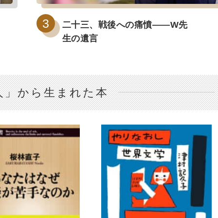
二十三、戦後への痛憤――W先
生の遺言
人」から生まれた本