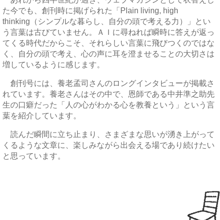
た今でも、創刊時に掲げられた「Plain living, high
thinking（シンプルな暮らし、自分の頭で考える力）」とい
う言葉は古びていません。ＡＩに尋ねれば瞬時に答えが返っ
てくる時代だからこそ、それらしい言葉に飛びつくのではな
く、自分の頭で考え、心の声に耳を澄ませることの大切さは
増しているように感じます。
創刊号には、養老孟司さんのロングインタビューが掲載さ
れています。養老さんはその中で、恩師である中井準之助先
生の口癖だった「人の心がわかる心を教養という」という言
葉を紹介しています。
読んだ瞬間に立ち止まり、さまざまな思いが湧き上がって
くるような文章に、楽しみながら出会える場であり続けたい
と思っています。