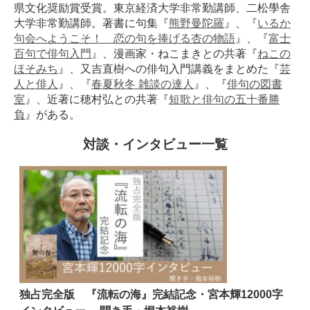
県文化奨励賞受賞。東京経済大学非常勤講師、二松學舎
大学非常勤講師。著書に句集『
熊野曼陀羅
』、『
いるか
句会へようこそ！ 恋の句を捧げる杏の物語
』、『
富士
百句で俳句入門
』、漫画家・ねこまきとの共著『
ねこの
ほそみち
』、又吉直樹への俳句入門講義をまとめた『
芸
人と俳人
』、『
春夏秋冬 雑談の達人
』、『
俳句の図書
室
』、近著に穂村弘との共著『
短歌と俳句の五十番勝
負
』がある。
対談・インタビュー一覧
独占完全版 『流転の海』完結記念・宮本輝12000字