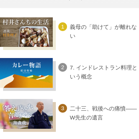
義母の「助けて」が離れな
い
7. インドレストラン料理と
いう概念
二十三、戦後への痛憤――
W先生の遺言