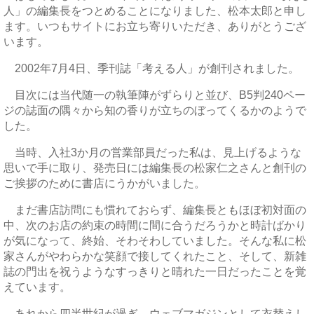
人」の編集長をつとめることになりました、松本太郎と申し
ます。いつもサイトにお立ち寄りいただき、ありがとうござ
います。
2002年7月4日、季刊誌「考える人」が創刊されました。
目次には当代随一の執筆陣がずらりと並び、B5判240ペー
ジの誌面の隅々から知の香りが立ちのぼってくるかのようで
した。
当時、入社3か月の営業部員だった私は、見上げるような
思いで手に取り、発売日には編集長の松家仁之さんと創刊の
ご挨拶のために書店にうかがいました。
まだ書店訪問にも慣れておらず、編集長ともほぼ初対面の
中、次のお店の約束の時間に間に合うだろうかと時計ばかり
が気になって、終始、そわそわしていました。そんな私に松
家さんがやわらかな笑顔で接してくれたこと、そして、新雑
誌の門出を祝うようなすっきりと晴れた一日だったことを覚
えています。
あれから四半世紀が過ぎ、ウェブマガジンとして衣替えし