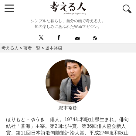
シンプルな暮らし、自分の頭で考える力。
知の楽しみにあふれたWebマガジン。
考える人
>
著者一覧
>
堀本裕樹
堀本裕樹
ほりもと・ゆうき 俳人。1974年和歌山県生まれ。俳句
結社「蒼海」主宰。第2回北斗賞、第36回俳人協会新人
賞、第11回日本詩歌句随筆評論大賞、平成27年度和歌山