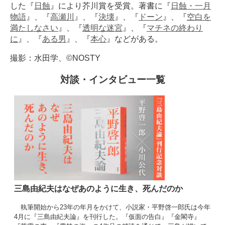
した『
日蝕
』により芥川賞を受賞。著書に『
日蝕・一月
物語
』、『
高瀬川
』、『
決壊
』、『
ドーン
』、『
空白を
満たしなさい
』、『
透明な迷宮
』、『
マチネの終わり
に
』、『
ある男
』、『
本心
』などがある。
撮影：水田学、©︎NOSTY
対談・インタビュー一覧
三島由紀夫はなぜあのように生き、死んだのか
執筆開始から23年の年月をかけて、小説家・平野啓一郎氏は今年
4月に『三島由紀夫論』を刊行した。『仮面の告白』『金閣寺』