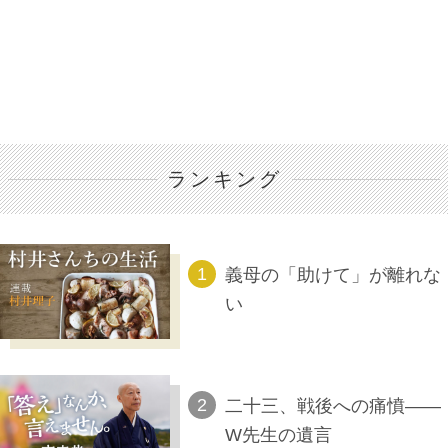
ランキング
義母の「助けて」が離れな
い
二十三、戦後への痛憤――
W先生の遺言