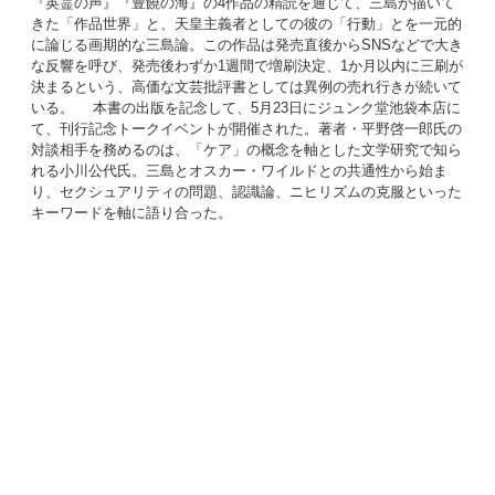
『英霊の声』『豊饒の海』の4作品の精読を通じて、三島が描いて
きた「作品世界」と、天皇主義者としての彼の「行動」とを一元的
に論じる画期的な三島論。この作品は発売直後からSNSなどで大き
な反響を呼び、発売後わずか1週間で増刷決定、1か月以内に三刷が
決まるという、高価な文芸批評書としては異例の売れ行きが続いて
いる。 本書の出版を記念して、5月23日にジュンク堂池袋本店に
て、刊行記念トークイベントが開催された。著者・平野啓一郎氏の
対談相手を務めるのは、「ケア」の概念を軸とした文学研究で知ら
れる小川公代氏。三島とオスカー・ワイルドとの共通性から始ま
り、セクシュアリティの問題、認識論、ニヒリズムの克服といった
キーワードを軸に語り合った。