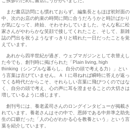
ご挨拶のために書店にうかがいました。
まだ書店訪問にも慣れておらず、編集長ともほぼ初対面の
中、次のお店の約束の時間に間に合うだろうかと時計ばかり
が気になって、終始、そわそわしていました。そんな私に松
家さんがやわらかな笑顔で接してくれたこと、そして、新雑
誌の門出を祝うようなすっきりと晴れた一日だったことを覚
えています。
あれから四半世紀が過ぎ、ウェブマガジンとして衣替えし
た今でも、創刊時に掲げられた「Plain living, high
thinking（シンプルな暮らし、自分の頭で考える力）」とい
う言葉は古びていません。ＡＩに尋ねれば瞬時に答えが返っ
てくる時代だからこそ、それらしい言葉に飛びつくのではな
く、自分の頭で考え、心の声に耳を澄ませることの大切さは
増しているように感じます。
創刊号には、養老孟司さんのロングインタビューが掲載さ
れています。養老さんはその中で、恩師である中井準之助先
生の口癖だった「人の心がわかる心を教養という」という言
葉を紹介しています。