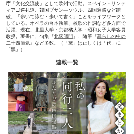
庁「文化交流使」として欧州で活動。スペイン・サンテ
ィアゴ巡礼道、韓国プサン―ソウル、四国遍路など踏
破。「歩いて詠む・歩いて書く」ことをライフワークと
している。オペラの台本執筆、校歌の作詞など多方面で
活躍。現在、北里大学・京都橘大学・昭和女子大学客員
教授。著書に、句集『
北落師門
』、随筆『
暮らしの中の
二十四節気
』など多数。（「黛」は正しくは「代」に
「黑」）
連載一覧