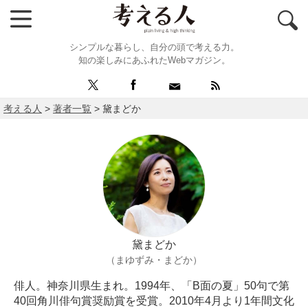
シンプルな暮らし、自分の頭で考える力。
知の楽しみにあふれたWebマガジン。
考える人
>
著者一覧
>
黛まどか
黛まどか
（まゆずみ・まどか）
俳人。神奈川県生まれ。1994年、「B面の夏」50句で第
40回角川俳句賞奨励賞を受賞。2010年4月より1年間文化