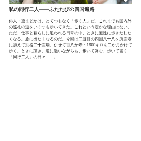
私の同行二人――ふたたびの四国遍路
俳人・黛まどかは、とてつもなく「歩く人」だ。これまでも国内外
の巡礼の道をいくつも歩いてきた。これという定かな理由はない。
ただ、仕事と暮らしに追われる日常の中、ときに無性に歩きだした
くなる。旅に出たくなるのだ。今回は二度目の四国八十八ヶ所霊場
に加えて別格二十霊場、併せて百八か寺・1600キロを二か月かけて
歩く。ときに躓き、道に迷いながらも、歩いて詠む、歩いて書く
「同行二人」の日々――。