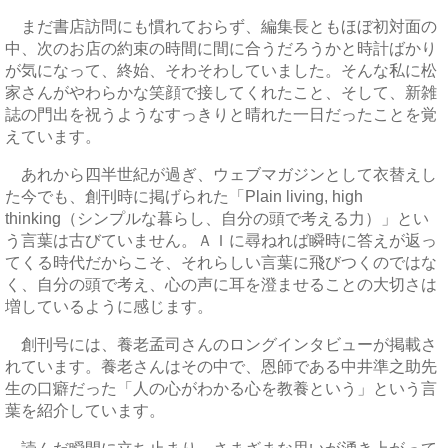
まだ書店訪問にも慣れておらず、編集長ともほぼ初対面の
中、次のお店の約束の時間に間に合うだろうかと時計ばかり
が気になって、終始、そわそわしていました。そんな私に松
家さんがやわらかな笑顔で接してくれたこと、そして、新雑
誌の門出を祝うようなすっきりと晴れた一日だったことを覚
えています。
あれから四半世紀が過ぎ、ウェブマガジンとして衣替えし
た今でも、創刊時に掲げられた「Plain living, high
thinking（シンプルな暮らし、自分の頭で考える力）」とい
う言葉は古びていません。ＡＩに尋ねれば瞬時に答えが返っ
てくる時代だからこそ、それらしい言葉に飛びつくのではな
く、自分の頭で考え、心の声に耳を澄ませることの大切さは
増しているように感じます。
創刊号には、養老孟司さんのロングインタビューが掲載さ
れています。養老さんはその中で、恩師である中井準之助先
生の口癖だった「人の心がわかる心を教養という」という言
葉を紹介しています。