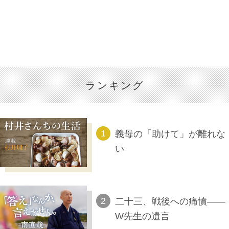
ランキング
義母の「助けて」が離れな
い
二十三、戦後への痛憤――
W先生の遺言