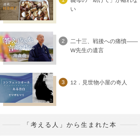
い
二十三、戦後への痛憤――
W先生の遺言
12．見世物小屋の奇人
「考える人」から生まれた本