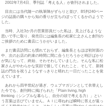
2002年7月4日、季刊誌「考える人」が創刊されました。
目次には当代随一の執筆陣がずらりと並び、B5判240ペー
ジの誌面の隅々から知の香りが立ちのぼってくるかのようで
した。
当時、入社3か月の営業部員だった私は、見上げるような
思いで手に取り、発売日には編集長の松家仁之さんと創刊の
ご挨拶のために書店にうかがいました。
まだ書店訪問にも慣れておらず、編集長ともほぼ初対面の
中、次のお店の約束の時間に間に合うだろうかと時計ばかり
が気になって、終始、そわそわしていました。そんな私に松
家さんがやわらかな笑顔で接してくれたこと、そして、新雑
誌の門出を祝うようなすっきりと晴れた一日だったことを覚
えています。
あれから四半世紀が過ぎ、ウェブマガジンとして衣替えし
た今でも、創刊時に掲げられた「Plain living, high
thinking（シンプルな暮らし、自分の頭で考える力）」とい
う言葉は古びていません。ＡＩに尋ねれば瞬時に答えが返っ