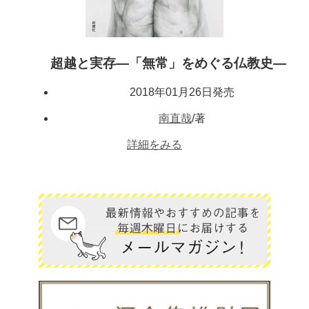
超越と実存―「無常」をめぐる仏教史―
2018年01月26日発売
南直哉
/著
詳細をみる