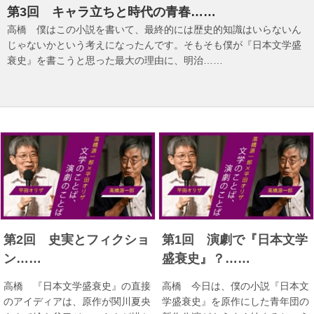
第3回 キャラ立ちと時代の青春……
高橋 僕はこの小説を書いて、最終的には歴史的知識はいらないん
じゃないかという考えになったんです。そもそも僕が『日本文学盛
衰史』を書こうと思った最大の理由に、明治……
第2回 史実とフィクショ
第1回 演劇で『日本文学
ン……
盛衰史』？……
高橋 『日本文学盛衰史』の直接
高橋 今日は、僕の小説『日本文
のアイディアは、原作が関川夏央
学盛衰史』を原作にした青年団の