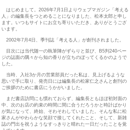
はじめまして。2026年7月1日よりウェブマガジン「考える
人」の編集長をつとめることになりました、松本太郎と申し
ます。いつもサイトにお立ち寄りいただき、ありがとうござ
います。
2002年7月4日、季刊誌「考える人」が創刊されました。
目次には当代随一の執筆陣がずらりと並び、B5判240ペー
ジの誌面の隅々から知の香りが立ちのぼってくるかのようで
した。
当時、入社3か月の営業部員だった私は、見上げるような
思いで手に取り、発売日には編集長の松家仁之さんと創刊の
ご挨拶のために書店にうかがいました。
まだ書店訪問にも慣れておらず、編集長ともほぼ初対面の
中、次のお店の約束の時間に間に合うだろうかと時計ばかり
が気になって、終始、そわそわしていました。そんな私に松
家さんがやわらかな笑顔で接してくれたこと、そして、新雑
誌の門出を祝うようなすっきりと晴れた一日だったことを覚