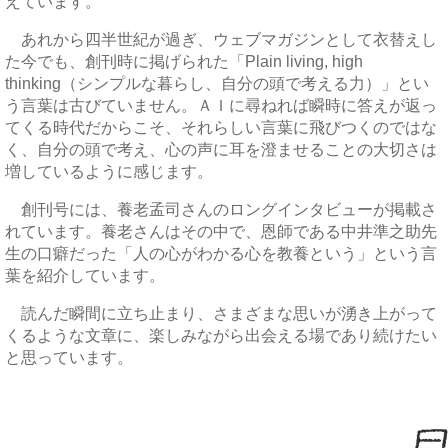
えています。
あれから四半世紀が過ぎ、ウェブマガジンとして衣替えし
た今でも、創刊時に掲げられた「Plain living, high
thinking（シンプルな暮らし、自分の頭で考える力）」とい
う言葉は古びていません。ＡＩに尋ねれば瞬時に答えが返っ
てくる時代だからこそ、それらしい言葉に飛びつくのではな
く、自分の頭で考え、心の声に耳を澄ませることの大切さは
増しているように感じます。
創刊号には、養老孟司さんのロングインタビューが掲載さ
れています。養老さんはその中で、恩師である中井準之助先
生の口癖だった「人の心がわかる心を教養という」という言
葉を紹介しています。
読んだ瞬間に立ち止まり、さまざまな思いが湧き上がって
くるような文章に、楽しみながら出会える場であり続けたい
と思っています。