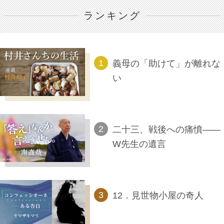
ランキング
義母の「助けて」が離れな
い
二十三、戦後への痛憤――
W先生の遺言
12．見世物小屋の奇人