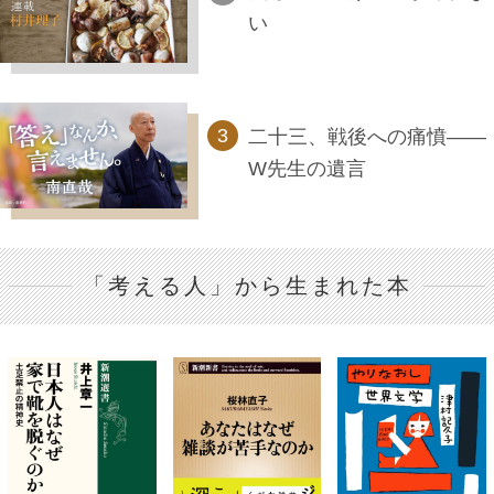
い
二十三、戦後への痛憤――
W先生の遺言
「考える人」から生まれた本