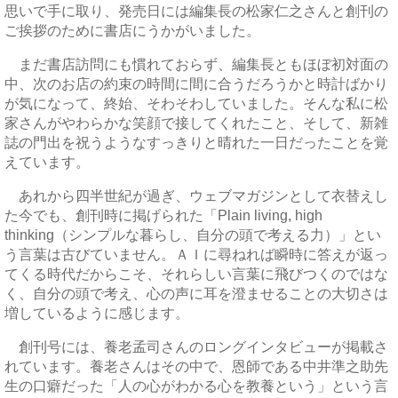
思いで手に取り、発売日には編集長の松家仁之さんと創刊の
ご挨拶のために書店にうかがいました。
まだ書店訪問にも慣れておらず、編集長ともほぼ初対面の
中、次のお店の約束の時間に間に合うだろうかと時計ばかり
が気になって、終始、そわそわしていました。そんな私に松
家さんがやわらかな笑顔で接してくれたこと、そして、新雑
誌の門出を祝うようなすっきりと晴れた一日だったことを覚
えています。
あれから四半世紀が過ぎ、ウェブマガジンとして衣替えし
た今でも、創刊時に掲げられた「Plain living, high
thinking（シンプルな暮らし、自分の頭で考える力）」とい
う言葉は古びていません。ＡＩに尋ねれば瞬時に答えが返っ
てくる時代だからこそ、それらしい言葉に飛びつくのではな
く、自分の頭で考え、心の声に耳を澄ませることの大切さは
増しているように感じます。
創刊号には、養老孟司さんのロングインタビューが掲載さ
れています。養老さんはその中で、恩師である中井準之助先
生の口癖だった「人の心がわかる心を教養という」という言