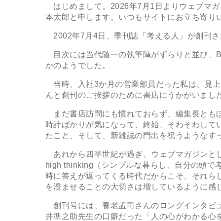
はじめまして。2026年7月1日よりウェブマ
本太郎と申します。いつもサイトにお立ち寄り
2002年7月4日、季刊誌「考える人」が創刊
目次には当代随一の執筆陣がずらりと並び、B5
かのようでした。
当時、入社3か月の営業部員だった私は、見上
んと創刊のご挨拶のために書店にうかがいまし
まだ書店訪問にも慣れておらず、編集長ともほ
時計ばかりが気になって、終始、そわそわして
たこと、そして、新雑誌の門出を祝うようなす
あれから四半世紀が過ぎ、ウェブマガジンとして衣替
high thinking（シンプルな暮らし、自
時に答えが返ってくる時代だからこそ、それら
を澄ませることの大切さは増しているように感
創刊号には、養老孟司さんのロングインタビュ
井準之助先生の口癖だった「人の心がわかる心