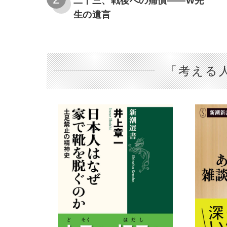
二十三、戦後への痛憤――W先
生の遺言
「考える