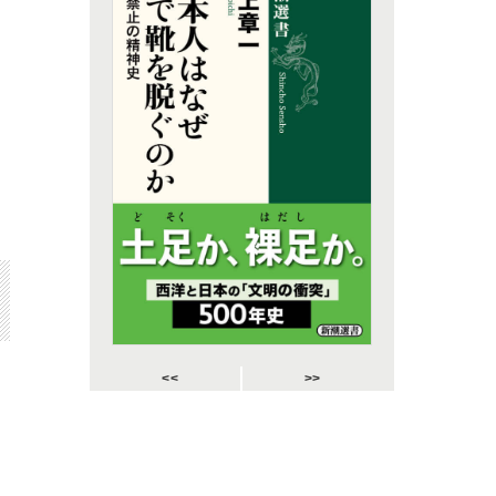
<<
>>