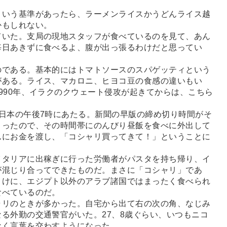
いう基準があったら、ラーメンライスかうどんライス越
かもしれない。
いた。支局の現地スタッフが食べているのを見て、あん
毎日あきずに食べるよ、腹が出っ張るわけだと思ってい
である。基本的にはトマトソースのスパゲッティという
がある。ライス、マカロニ、ヒヨコ豆の食感の違いもい
990年、イラクのクウェート侵攻が起きてからは、こちら
。
日本の午後7時にあたる。新聞の早版の締め切り時間がそ
まったので、その時間帯にのんびり昼飯を食べに外出して
んにお金を渡し、「コシャリ買ってきて！」ということに
タリアに出稼ぎに行った労働者がパスタを持ち帰り、イ
が混じり合ってできたものだ。まさに「コシャリ」であ
まけに、エジプト以外のアラブ諸国ではまったく食べられ
食べているのだ。
リのときが多かった。自宅から出て右の次の角、なじみ
る外勤の交通警官がいた。27、8歳ぐらい、いつもニコ
なく言葉を交わすようになった。