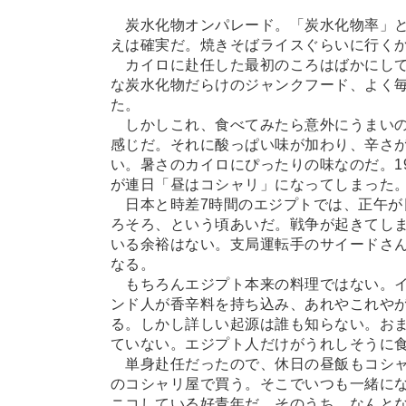
炭水化物オンパレード。「炭水化物率」と
えは確実だ。焼きそばライスぐらいに行く
カイロに赴任した最初のころはばかにして
な炭水化物だらけのジャンクフード、よく
た。
しかしこれ、食べてみたら意外にうまいの
感じだ。それに酸っぱい味が加わり、辛さ
い。暑さのカイロにぴったりの味なのだ。1
が連日「昼はコシャリ」になってしまった
日本と時差7時間のエジプトでは、正午が
ろそろ、という頃あいだ。戦争が起きてし
いる余裕はない。支局運転手のサイードさ
なる。
もちろんエジプト本来の料理ではない。イ
ンド人が香辛料を持ち込み、あれやこれや
る。しかし詳しい起源は誰も知らない。お
ていない。エジプト人だけがうれしそうに
単身赴任だったので、休日の昼飯もコシャ
のコシャリ屋で買う。そこでいつも一緒にな
ニコしている好青年だ。そのうち、なんと