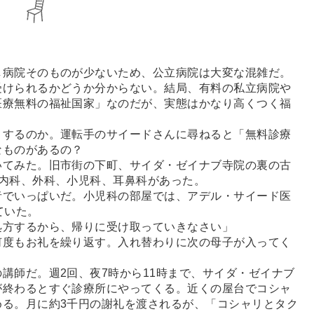
病院そのものが少ないため、公立病院は大変な混雑だ。
受けられるかどうか分からない。結局、有料の私立病院や
医療無料の福祉国家」なのだが、実態はかなり高くつく福
するのか。運転手のサイードさんに尋ねると「無料診療
なものがあるの？
てみた。旧市街の下町、サイダ・ゼイナブ寺院の裏の古
内科、外科、小児科、耳鼻科があった。
でいっぱいだ。小児科の部屋では、アデル・サイード医
ていた。
方するから、帰りに受け取っていきなさい」
度もお礼を繰り返す。入れ替わりに次の母子が入ってく
師だ。週2回、夜7時から11時まで、サイダ・ゼイナブ
が終わるとすぐ診療所にやってくる。近くの屋台でコシャ
める。月に約3千円の謝礼を渡されるが、「コシャリとタク