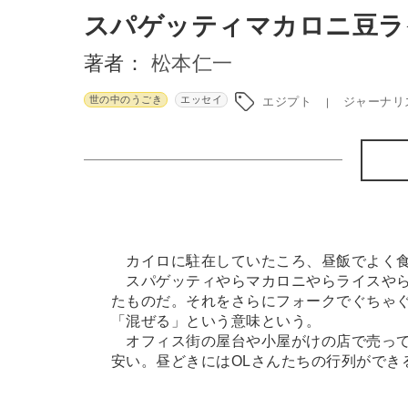
スパゲッティマカロニ豆ラ
著者：
松本仁一
世の中のうごき
エッセイ
エジプト
ジャーナリ
カイロに駐在していたころ、昼飯でよく食
スパゲッティやらマカロニやらライスやら
たものだ。それをさらにフォークでぐちゃ
「混ぜる」という意味という。
オフィス街の屋台や小屋がけの店で売って
安い。昼どきにはOLさんたちの行列ができ