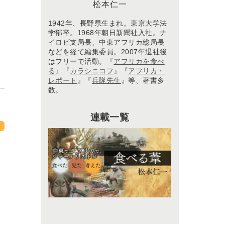
松本仁一
1942年、長野県生まれ。東京大学法
学部卒。1968年朝日新聞社入社。ナ
イロビ支局長、中東アフリカ総局長
などを経て編集委員。2007年退社後
はフリーで活動。『
アフリカを食べ
る
』『
カラシニコフ
』『
アフリカ・
レポート
』『
兵隊先生
』等、著書多
数。
連載一覧