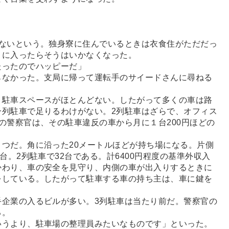
ないという。独身寮に住んでいるときは衣食住がただだっ
トに入ったらそうはいかなくなった。
ったのでハッピーだ」
なかった。支局に帰って運転手のサイードさんに尋ねる
駐車スペースがほとんどない。したがって多くの車は路
一列駐車で足りるわけがない。2列駐車はざらで、オフィス
の警察官は、その駐車違反の車から月に１台200円ほどの
つだ。角に沿った20メートルほどが持ち場になる。片側
台。2列駐車で32台である。計6400円程度の基準外収入
かわり、車の安全を見守り、内側の車が出入りするときに
をしている。したがって駐車する車の持ち主は、車に鍵を
企業の入るビルが多い。3列駐車は当たり前だ。警察官の
る。
うより、駐車場の整理員みたいなものです」といった。