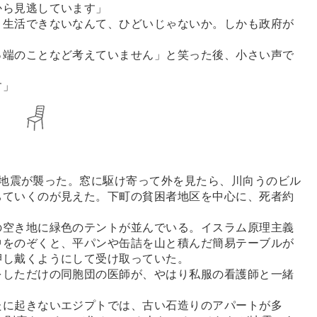
から見逃しています」
生活できないなんて、ひどいじゃないか。しかも政府が
端のことなど考えていません」と笑った後、小さい声で
す」
きな地震が襲った。窓に駆け寄って外を見たら、川向うのビル
ちていくのが見えた。下町の貧困者地区を中心に、死者約
空き地に緑色のテントが並んでいる。イスラム原理主義
中をのぞくと、平パンや缶詰を山と積んだ簡易テーブルが
押し戴くようにして受け取っていた。
しただけの同胞団の医師が、やはり私服の看護師と一緒
に起きないエジプトでは、古い石造りのアパートが多