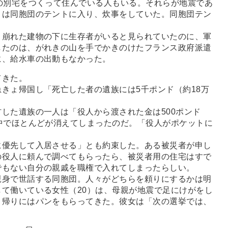
の別宅をつくって住んでいる人もいる。それらが地震であ
々は同胞団のテントに入り、炊事をしていた。同胞団テン
崩れた建物の下に生存者がいると見られていたのに、軍
したのは、がれきの山を手でかきのけたフランス政府派遣
に、給水車の出動もなかった。
てきた。
きょ帰国し「死亡した者の遺族には5千ポンド（約18万
した遺族の一人は「役人から渡された金は500ポンド
中でほとんどが消えてしまったのだ。「役人がポケットに
優先して入居させる」とも約束した。ある被災者が申し
の役人に頼んで調べてもらったら、被災者用の住宅はすで
でもない自分の親戚を職権で入れてしまったらしい。
身で世話する同胞団。人々がどちらを頼りにするかは明
て働いている女性（20）は、母親が地震で足にけがをし
、帰りにはパンをもらってきた。彼女は「次の選挙では、
。