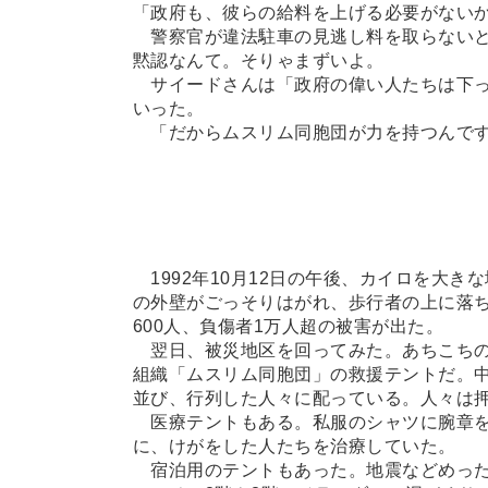
「政府も、彼らの給料を上げる必要がない
警察官が違法駐車の見逃し料を取らないと
黙認なんて。そりゃまずいよ。
サイードさんは「政府の偉い人たちは下っ
いった。
「だからムスリム同胞団が力を持つんで
1992年10月12日の午後、カイロを大
の外壁がごっそりはがれ、歩行者の上に落
600人、負傷者1万人超の被害が出た。
翌日、被災地区を回ってみた。あちこちの
組織「ムスリム同胞団」の救援テントだ。
並び、行列した人々に配っている。人々は
医療テントもある。私服のシャツに腕章を
に、けがをした人たちを治療していた。
宿泊用のテントもあった。地震などめった