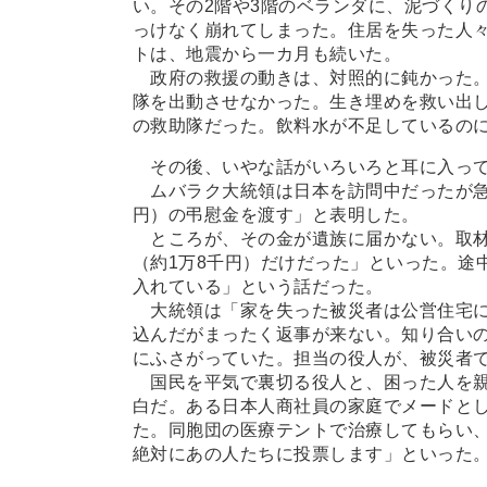
い。その2階や3階のベランダに、泥づくり
っけなく崩れてしまった。住居を失った人
トは、地震から一カ月も続いた。
政府の救援の動きは、対照的に鈍かった。
隊を出動させなかった。生き埋めを救い出
の救助隊だった。飲料水が不足しているの
その後、いやな話がいろいろと耳に入っ
ムバラク大統領は日本を訪問中だったが急
円）の弔慰金を渡す」と表明した。
ところが、その金が遺族に届かない。取材
（約1万8千円）だけだった」といった。途
入れている」という話だった。
大統領は「家を失った被災者は公営住宅に
込んだがまったく返事が来ない。知り合い
にふさがっていた。担当の役人が、被災者
国民を平気で裏切る役人と、困った人を親
白だ。ある日本人商社員の家庭でメードとし
た。同胞団の医療テントで治療してもらい
絶対にあの人たちに投票します」といった