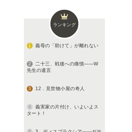
ランキング
義母の「助けて」が離れない
二十三、戦後への痛憤――W
先生の遺言
12．見世物小屋の奇人
義実家の片付け、いよいよス
タート！
3．ディスプラクシア――ガサ