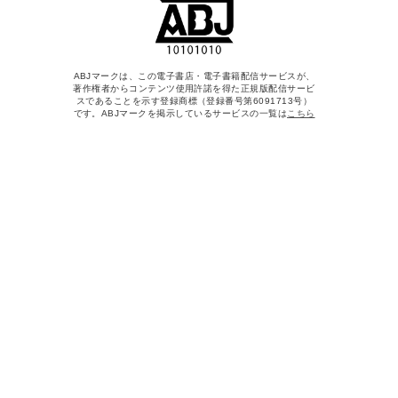
ABJマークは、この電子書店・電子書籍配信サービスが、
著作権者からコンテンツ使用許諾を得た正規版配信サービ
スであることを示す登録商標（登録番号第6091713号）
です。ABJマークを掲示しているサービスの一覧は
こちら