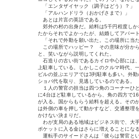
「エンタザイヤック（調子はどう）？」
「アルハンドリラ（おかげさまで）」
あとは片言の英語である。
郊外の村の出身だ。給料は5千円程度しか
たからそれでよかったが、結婚してアパー
「それで外勤を願い出た。この場所に当た
この場所でハッピー？ その意味が分から
と、笑いながら説明してくれた。
石造りの古い街であるカイロ中心部には、
上駐車している。しかしこのクルマ時代、
ビルの並ぶエリアでは3列駐車も多い。外勤
ショバ代を取り、見逃しているのである。
１人の警官の担当は四つ角のコーナーひと
に4台ほど駐車しているから、角の四方で16
が入る。国からもらう給料を超える。その
は外側の車を押して動かすなど、交通整理
かけない決まりだ。
わが支局のある地域はビジネス街で、大手
ポケットに入る金はさらに増えることにな
運転手のサイードさんは「彼らは警官とい