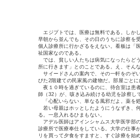
エジプトでは、医療は無料である。しかし
早朝から並んでも、その日のうちに診察を
個人診療所に行かざるをえない。看板は「
祉国家なのである。
では、貧しい人たちは病気になったらどう
所に行きます」とのことである。え、そん
サイードさんの案内で、その一軒をのぞい
びた2階建ての民家風の建物だ。部屋ごとに
夜１０時を過ぎているのに、待合室は患者
師（32）が、咳き込み続ける幼児を診察し
「心配いらない、単なる風邪だよ。薬を処
若い母親はホッとしたようにうなずき、何
る。一息入れるひまもない。
アデル医師はアインシャムス大学医学部の講
診療所で医療奉仕をしている。大学の仕事
リを買って夕食をすますと、すぐ診療を始