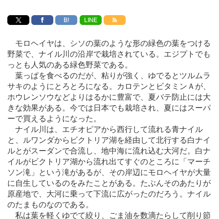
B!
LINE
モロヘイヤは、シソの葉のような形の緑色の葉をつける
野菜で、ナイル川の沿岸で栽培されている。エジプトでも
っとも人気のある緑色野菜である。
葉っぱを食べるのだが、粘りが強く、ゆでるとツルムラ
サキのようにとろとろになる。カロテンとビタミンＡが、
ホウレンソウなどよりはるかに豊富で、夏バテ防止には大
きな効果がある。今では日本でも栽培され、夏にはスーパ
ーで買えるようになった。
ナイル川は、エチオピアから西行して流れる青ナイル
と、ルワンダからビクトリア湖を経由して北行する白ナイ
ルとがスーダンで合流し、地中海に流れ込む大河だ。白ナ
イルがビクトリア湖から流れ出てすぐのところに「マーチ
ソン滝」という滝があるが、その岸辺にモロヘイヤが大量
に自生しているのをみたことがある。たぶんそのあたりが
原産地で、大河に乗って下流に広がったのだろう。ナイル
のたまものなのである。
私は葉を軽くゆでて絞り、ごま油を数滴たらして削り節