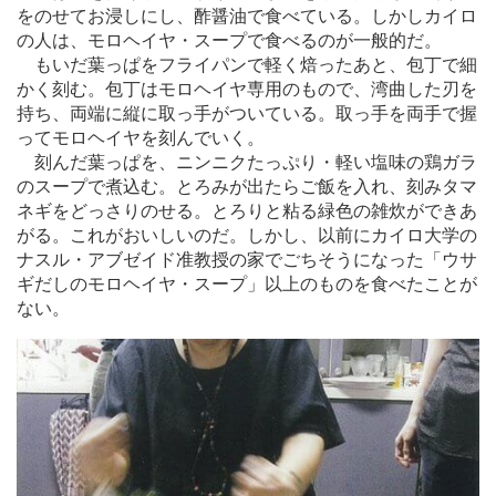
をのせてお浸しにし、酢醤油で食べている。しかしカイロ
の人は、モロヘイヤ・スープで食べるのが一般的だ。
もいだ葉っぱをフライパンで軽く焙ったあと、包丁で細
かく刻む。包丁はモロヘイヤ専用のもので、湾曲した刃を
持ち、両端に縦に取っ手がついている。取っ手を両手で握
ってモロヘイヤを刻んでいく。
刻んだ葉っぱを、ニンニクたっぷり・軽い塩味の鶏ガラ
のスープで煮込む。とろみが出たらご飯を入れ、刻みタマ
ネギをどっさりのせる。とろりと粘る緑色の雑炊ができあ
がる。これがおいしいのだ。しかし、以前にカイロ大学の
ナスル・アブゼイド准教授の家でごちそうになった「ウサ
ギだしのモロヘイヤ・スープ」以上のものを食べたことが
ない。