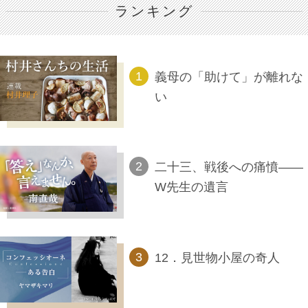
ランキング
義母の「助けて」が離れな
い
二十三、戦後への痛憤――
W先生の遺言
12．見世物小屋の奇人