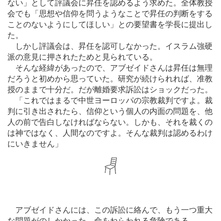
ない」として評議会に昇任を認めるよう求めた。全体教授
会でも「思想や信仰を問うようなことで昇任の判断をする
ことのないようにしてほしい」との要望書を学長に提出し
た。
しかし評議会は、昇任を認可しなかった。イスラム強硬
派の意見に押されたためと見られている。
そんな経緯があったので、アブゼイドさんは昇任は無理
だろうと初めから思っていた。研究が続けられれば、准教
授のままで十分だ。だが離婚要求訴訟はショックだった。
「これではまるで中世ヨーロッパの宗教裁判ですよ。裁
判に引き出されたら、信仰という個人の内面の問題を、他
人の前で告白しなければならない。しかも、それを裁くの
は神ではなく、人間なのですよ。そんな裁判は認めるわけ
にいきません」
アブゼイドさんには、この訴訟に絡んで、もう一つ重大
な問題がのしかかった。命をねらわれる危険である。