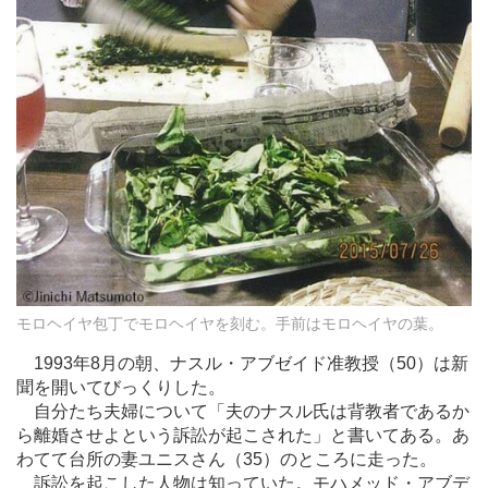
モロヘイヤ包丁でモロヘイヤを刻む。手前はモロヘイヤの葉。
1993年8月の朝、ナスル・アブゼイド准教授（50）は新
聞を開いてびっくりした。
自分たち夫婦について「夫のナスル氏は背教者であるか
ら離婚させよという訴訟が起こされた」と書いてある。あ
わてて台所の妻ユニスさん（35）のところに走った。
訴訟を起こした人物は知っていた。モハメッド・アブデ