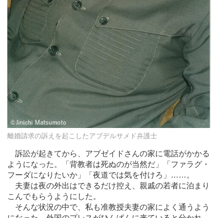
離婚請求の訴えを起こしたアブデルサメド弁護士
訴訟が起きてから、アブゼイドさんの家に電話がかかる
ようになった。「背教者は死ぬのが当然だ」「ファラグ・
フーダになりたいか」「夜道では気を付けろ」
…
…。
夫妻は夜の外出はできるだけ控え、親戚の若者に泊まり
こんでもらうようにした。
そんな状況の中で、私も准教授夫妻の家によく通うよう
になった。外国のプレスがひんぱんに来ていると分かれ