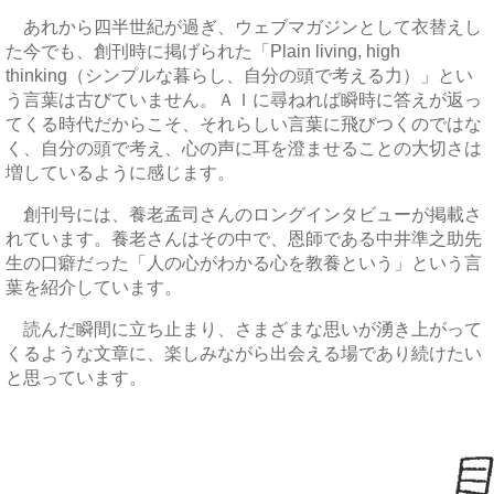
あれから四半世紀が過ぎ、ウェブマガジンとして衣替えし
た今でも、創刊時に掲げられた「Plain living, high
thinking（シンプルな暮らし、自分の頭で考える力）」とい
う言葉は古びていません。ＡＩに尋ねれば瞬時に答えが返っ
てくる時代だからこそ、それらしい言葉に飛びつくのではな
く、自分の頭で考え、心の声に耳を澄ませることの大切さは
増しているように感じます。
創刊号には、養老孟司さんのロングインタビューが掲載さ
れています。養老さんはその中で、恩師である中井準之助先
生の口癖だった「人の心がわかる心を教養という」という言
葉を紹介しています。
読んだ瞬間に立ち止まり、さまざまな思いが湧き上がって
くるような文章に、楽しみながら出会える場であり続けたい
と思っています。