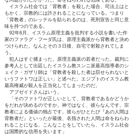
イスラム社会では「背教者」を殺した場合、司法上はと
もかく、宗教的には許されることになっている。つまり
「背教者」のレッテルを貼られるのは、死刑宣告と同じ意
味を持つのである。
92年6月、イスラム原理主義を批判する小説を書いた作
家のファラグ・フーダ氏は、原理主義派から背教者と決め
つけられた。なんとその３日後、自宅で射殺されてしま
う。
犯人はすぐ捕まった。原理主義派の若者だった。裁判に
参考人として出廷したイスラム教スンニ派最高指導者のシ
ェイク・ガザリ師は「背教者を殺した者は罰せられないと
いうファトワは正しい」と述べた。エジプトのイスラム教
最高権威が殺人を正当化してしまったのだ。
アブゼイドさんはいう。
「そのファトワが正しいとして、背教者であるかどうか
をだれが決めるのですか。神ではなく、彼らなんです。宗
教者による価値の独占です。彼らがひとたび『あの人間は
背教者だ』といったが最後、名指された人間は命をねらわ
れることになる。こんなことをしていたら、イスラム社会
は国際的な信用を失います」