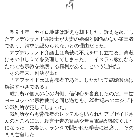
翌９４年、カイロ地裁は訴えを却下した。訴えを起こし
たアブデルサメド弁護士が夫妻の婚姻と関係のない第三者
であり、請求は認められないとの理由だった。
アブデルサメド弁護士は高裁に不服を申し立てる。高裁
はその申し立てを受理してしまった。「イスラム教徒なら
だれでも宗教を擁護する権利がある」という理由だ。
その年末、判決が出た。
「アブゼイド氏は背教者である。したがって結婚関係は
解消すべきである」
裁判所が個人の心の内側、信仰心を審査したのだ。中世
ヨーロッパの宗教裁判と同じ過ちを、20世紀末のエジプト
の裁判所が犯してしまった。
裁判所からも背教者のレッテルを貼られたアブゼイドさ
んのところには、殺害予告の電話や無言電話が相次ぐよう
になった。夫妻はオランダで開かれた学会に出席し、その
まま亡命した。