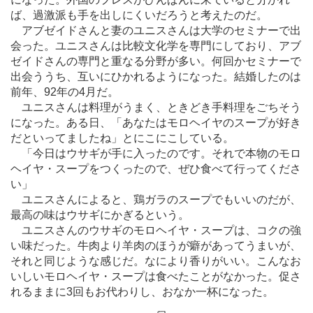
ば、過激派も手を出しにくいだろうと考えたのだ。
アブゼイドさんと妻のユニスさんは大学のセミナーで出
会った。ユニスさんは比較文化学を専門にしており、アブ
ゼイドさんの専門と重なる分野が多い。何回かセミナーで
出会ううち、互いにひかれるようになった。結婚したのは
前年、92年の4月だ。
ユニスさんは料理がうまく、ときどき手料理をごちそう
になった。ある日、「あなたはモロヘイヤのスープが好き
だといってましたね」とにこにこしている。
「今日はウサギが手に入ったのです。それで本物のモロ
ヘイヤ・スープをつくったので、ぜひ食べて行ってくださ
い」
ユニスさんによると、鶏ガラのスープでもいいのだが、
最高の味はウサギにかぎるという。
ユニスさんのウサギのモロヘイヤ・スープは、コクの強
い味だった。牛肉より羊肉のほうが癖があってうまいが、
それと同じような感じだ。なにより香りがいい。こんなお
いしいモロヘイヤ・スープは食べたことがなかった。促さ
れるままに3回もお代わりし、おなか一杯になった。