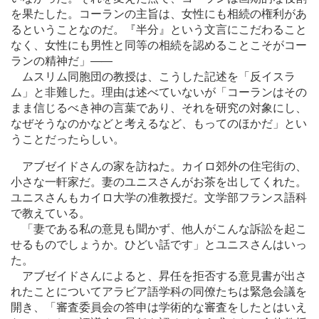
を果たした。コーランの主旨は、女性にも相続の権利があ
るということなのだ。『半分』という文言にこだわること
なく、女性にも男性と同等の相続を認めることこそがコー
ランの精神だ」
―
―
ムスリム同胞団の教授は、こうした記述を「反イスラ
ム」と非難した。理由は述べていないが「コーランはその
まま信じるべき神の言葉であり、それを研究の対象にし、
なぜそうなのかなどと考えるなど、もってのほかだ」とい
うことだったらしい。
アブゼイドさんの家を訪ねた。カイロ郊外の住宅街の、
小さな一軒家だ。妻のユニスさんがお茶を出してくれた。
ユニスさんもカイロ大学の准教授だ。文学部フランス語科
で教えている。
「妻である私の意見も聞かず、他人がこんな訴訟を起こ
せるものでしょうか。ひどい話です」とユニスさんはいっ
た。
アブゼイドさんによると、昇任を拒否する意見書が出さ
れたことについてアラビア語学科の同僚たちは緊急会議を
開き、「審査委員会の答申は学術的な審査をしたとはいえ