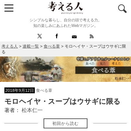
シンプルな暮らし、自分の頭で考える力。
知の楽しみにあふれたWebマガジン。
考える人
>
連載一覧
>
食べる葦
>
モロヘイヤ・スープはウサギに限
る
2018年9月12日
食べる葦
モロヘイヤ・スープはウサギに限る
著者：
松本仁一
初回から読む