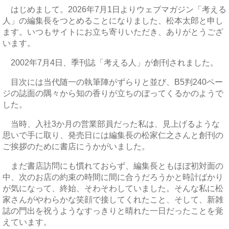
はじめまして。2026年7月1日よりウェブマガジン「考える
人」の編集長をつとめることになりました、松本太郎と申し
ます。いつもサイトにお立ち寄りいただき、ありがとうござ
います。
2002年7月4日、季刊誌「考える人」が創刊されました。
目次には当代随一の執筆陣がずらりと並び、B5判240ペー
ジの誌面の隅々から知の香りが立ちのぼってくるかのようで
した。
当時、入社3か月の営業部員だった私は、見上げるような
思いで手に取り、発売日には編集長の松家仁之さんと創刊の
ご挨拶のために書店にうかがいました。
まだ書店訪問にも慣れておらず、編集長ともほぼ初対面の
中、次のお店の約束の時間に間に合うだろうかと時計ばかり
が気になって、終始、そわそわしていました。そんな私に松
家さんがやわらかな笑顔で接してくれたこと、そして、新雑
誌の門出を祝うようなすっきりと晴れた一日だったことを覚
えています。