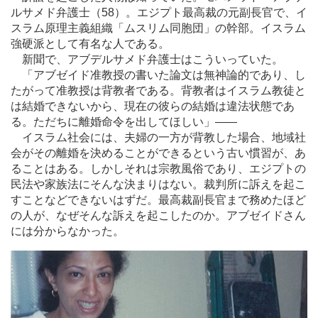
ルサメド弁護士（58）。エジプト最高裁の元副長官で、イ
スラム原理主義組織「ムスリム同胞団」の幹部。イスラム
強硬派として有名な人である。
新聞で、アブデルサメド弁護士はこういっていた。
「アブゼイド准教授の書いた論文は無神論的であり、し
たがって准教授は背教者である。背教者はイスラム教徒と
は結婚できないから、現在の彼らの結婚は違法状態であ
る。ただちに離婚命令を出してほしい」
―
―
イスラム社会には、夫婦の一方が背教した場合、地域社
会がその離婚を決めることができるという古い慣習が、あ
ることはある。しかしそれは宗教風俗であり、エジプトの
民法や家族法にそんな決まりはない。裁判所に訴えを起こ
すことなどできないはずだ。最高裁副長官まで務めたほど
の人が、なぜそんな訴えを起こしたのか。アブゼイドさん
には分からなかった。