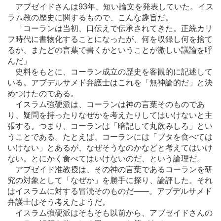
アブゼイドさんは93年、短い論文を発表していた。イス
ラム教の歴史に関するもので、こんな趣旨だ。
「コーランは当初、口伝えで伝承されてきた。正統カリ
フ時代に書物化することになったが、何を収録し何を捨て
るか、またどの言葉で書くかということが激しい議論を呼
んだ」
史料をもとに、コーラン成立の歴史を客観的に記述して
いる。アブデルサメド弁護士はこれを「無神論的だ」と決
めつけたのである。
イスラム強硬派は、コーランは神の言葉そのものであ
り、疑問を持ったりなぜかを考えたりしてはいけないと主
張する。つまり、コーランは「暗記して丸飲みしろ」とい
うことである。たとえば、コーランには「ブタを食べては
いけない」とあるが、なぜそうなのかなどと考えてはいけ
ない。とにかく食べてはいけないのだ、という論理だ。
アブゼイド准教授は、その神の言葉であるコーランを研
究の対象として「なぜか」を勝手に探り、論評した。それ
はイスラムに対する冒涜そのものだ
―
―。アブデルサメド
弁護士はそう考えたようだ。
イスラム強硬派はそもそも以前から、アブゼイドさんの