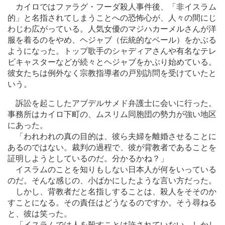
カイロではファラグ・フーダ殺人事件後、「非イスラム
的」と名指されてしまうことへの恐怖心が、人々の間にじ
わじわ広がっている。人気女優のマジハカーメルさんが洋
服を着るのをやめ、ヘジャブ（伝統的なベール）をかぶる
ようになった。トップ歌手のシャディアさんや有名なテレ
ビキャスターなどが続々とヘジャブをかぶり始めている。
彼女たちは例外なく宗教指導者の戸別訪問を受けていたと
いう。
訴訟を起こしたアブデルサメド弁護士に会いに行った。
事務所はカイロ下町の、ムスリム同胞団の勢力が強い地区
にあった。
「われわれの真の目的は、彼ら夫婦を離婚させることに
あるのではない。裁判の過程で、彼が背教者であることを
証明しようとしているのだ。分かるかね？」
イスラムのことを知りもしない日本人が何をいっている
のだ。そんな感じの、小ばかにしたような言い方だった。
しかし、背教者だと名指しすることは、殺人をそそのか
すことになる。その責任はどうなるのですか。そう尋ねる
と、彼は笑った。
「イスラムでは人を殺すことは許されていない。しかし