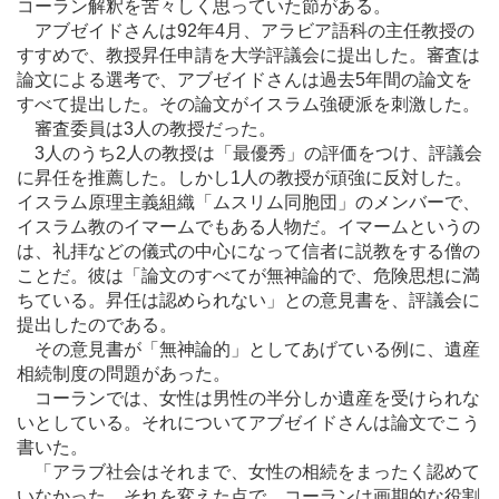
コーラン解釈を苦々しく思っていた節がある。
アブゼイドさんは92年4月、アラビア語科の主任教授の
すすめで、教授昇任申請を大学評議会に提出した。審査は
論文による選考で、アブゼイドさんは過去5年間の論文を
すべて提出した。その論文がイスラム強硬派を刺激した。
審査委員は3人の教授だった。
3人のうち2人の教授は「最優秀」の評価をつけ、評議会
に昇任を推薦した。しかし1人の教授が頑強に反対した。
イスラム原理主義組織「ムスリム同胞団」のメンバーで、
イスラム教のイマームでもある人物だ。イマームというの
は、礼拝などの儀式の中心になって信者に説教をする僧の
ことだ。彼は「論文のすべてが無神論的で、危険思想に満
ちている。昇任は認められない」との意見書を、評議会に
提出したのである。
その意見書が「無神論的」としてあげている例に、遺産
相続制度の問題があった。
コーランでは、女性は男性の半分しか遺産を受けられな
いとしている。それについてアブゼイドさんは論文でこう
書いた。
「アラブ社会はそれまで、女性の相続をまったく認めて
いなかった。それを変えた点で、コーランは画期的な役割