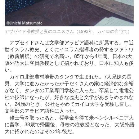
アブゼイド准教授と妻のユニスさん（1993年、カイロの自宅で）
アブゼイドさんは文学部アラビア語科に所属する。中近
世イスラム教史、とくにイスラム指導者の発するファトワ
（教義解釈）の研究で名高い。85年から4年間、日本の大
阪外語大に客員教授として招かれており、日本に知人も多
い。
カイロ北部農村地帯のタンタで生まれた。7人兄妹の長
男。大学に進みたかったが子だくさんの家に経済的な余裕
がなく、タンタの工業専門学校に入った。卒業して電電公
社の技師になったが、好きな歴史と文学があきらめきれな
い。24歳のとき、公社をやめてカイロ大学を受験し直し、
文学部のアラビア語科に入った。
修士号を取ったあと、奨学金を得て米ペンシルベニア大
に留学。38歳で帰国後、母校の准教授となった。大阪外語
大に招かれたのはその4年後だ。