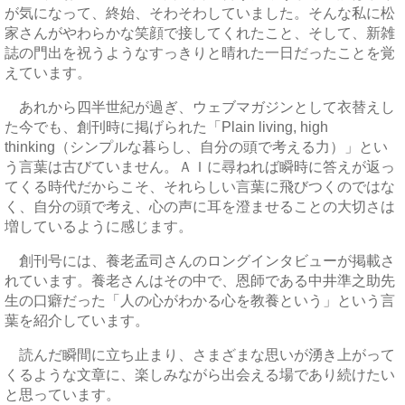
が気になって、終始、そわそわしていました。そんな私に松
家さんがやわらかな笑顔で接してくれたこと、そして、新雑
誌の門出を祝うようなすっきりと晴れた一日だったことを覚
えています。
あれから四半世紀が過ぎ、ウェブマガジンとして衣替えし
た今でも、創刊時に掲げられた「Plain living, high
thinking（シンプルな暮らし、自分の頭で考える力）」とい
う言葉は古びていません。ＡＩに尋ねれば瞬時に答えが返っ
てくる時代だからこそ、それらしい言葉に飛びつくのではな
く、自分の頭で考え、心の声に耳を澄ませることの大切さは
増しているように感じます。
創刊号には、養老孟司さんのロングインタビューが掲載さ
れています。養老さんはその中で、恩師である中井準之助先
生の口癖だった「人の心がわかる心を教養という」という言
葉を紹介しています。
読んだ瞬間に立ち止まり、さまざまな思いが湧き上がって
くるような文章に、楽しみながら出会える場であり続けたい
と思っています。