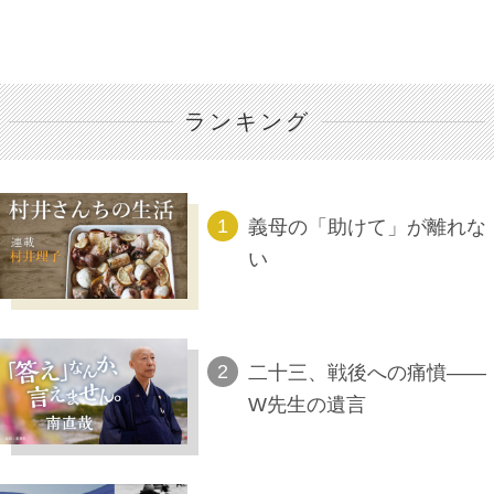
ランキング
義母の「助けて」が離れな
い
二十三、戦後への痛憤――
W先生の遺言