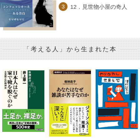
12．見世物小屋の奇人
「考える人」から生まれた本