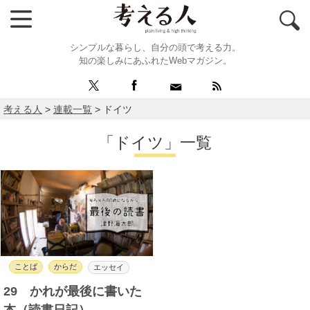
シンプルな暮らし、自分の頭で考える力。
知の楽しみにあふれたWebマガジン。
考える人
>
連載一覧
>
ドイツ
「ドイツ」一覧
ことば
からだ
エッセイ
29 かれが最後に書いた
本（読書日記）