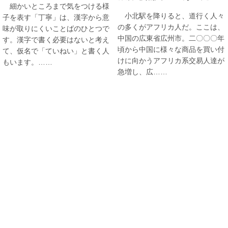
細かいところまで気をつける様
小北駅を降りると、道行く人々
子を表す「丁寧」は、漢字から意
の多くがアフリカ人だ。ここは、
味が取りにくいことばのひとつで
中国の広東省広州市。二〇〇〇年
す。漢字で書く必要はないと考え
頃から中国に様々な商品を買い付
て、仮名で「ていねい」と書く人
けに向かうアフリカ系交易人達が
もいます。……
急増し、広……