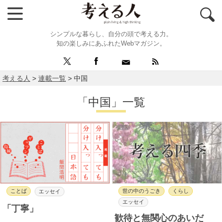
シンプルな暮らし、自分の頭で考える力。
知の楽しみにあふれたWebマガジン。
考える人
>
連載一覧
>
中国
「中国」一覧
ことば
世の中のうごき
くらし
エッセイ
エッセイ
「丁寧」
歓待と無関心のあいだ