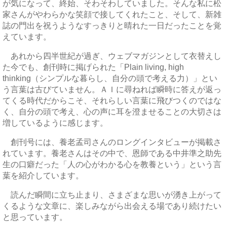
が気になって、終始、そわそわしていました。そんな私に松
家さんがやわらかな笑顔で接してくれたこと、そして、新雑
誌の門出を祝うようなすっきりと晴れた一日だったことを覚
えています。
あれから四半世紀が過ぎ、ウェブマガジンとして衣替えし
た今でも、創刊時に掲げられた「Plain living, high
thinking（シンプルな暮らし、自分の頭で考える力）」とい
う言葉は古びていません。ＡＩに尋ねれば瞬時に答えが返っ
てくる時代だからこそ、それらしい言葉に飛びつくのではな
く、自分の頭で考え、心の声に耳を澄ませることの大切さは
増しているように感じます。
創刊号には、養老孟司さんのロングインタビューが掲載さ
れています。養老さんはその中で、恩師である中井準之助先
生の口癖だった「人の心がわかる心を教養という」という言
葉を紹介しています。
読んだ瞬間に立ち止まり、さまざまな思いが湧き上がって
くるような文章に、楽しみながら出会える場であり続けたい
と思っています。