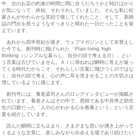
中、次のお店の約束の時間に間に合うだろうかと時計ばかり
が気になって、終始、そわそわしていました。そんな私に松
家さんがやわらかな笑顔で接してくれたこと、そして、新雑
誌の門出を祝うようなすっきりと晴れた一日だったことを覚
えています。
あれから四半世紀が過ぎ、ウェブマガジンとして衣替えし
た今でも、創刊時に掲げられた「Plain living, high
thinking（シンプルな暮らし、自分の頭で考える力）」とい
う言葉は古びていません。ＡＩに尋ねれば瞬時に答えが返っ
てくる時代だからこそ、それらしい言葉に飛びつくのではな
く、自分の頭で考え、心の声に耳を澄ませることの大切さは
増しているように感じます。
創刊号には、養老孟司さんのロングインタビューが掲載さ
れています。養老さんはその中で、恩師である中井準之助先
生の口癖だった「人の心がわかる心を教養という」という言
葉を紹介しています。
読んだ瞬間に立ち止まり、さまざまな思いが湧き上がって
くるような文章に、楽しみながら出会える場であり続けたい