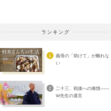
ランキング
義母の「助けて」が離れな
い
二十三、戦後への痛憤――
W先生の遺言