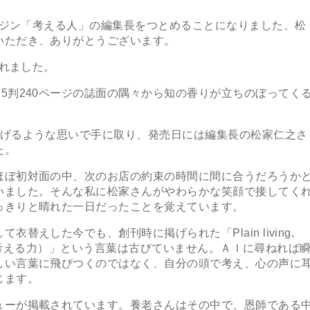
ガジン「考える人」の編集長をつとめることになりました、松
いただき、ありがとうございます。
されました。
判240ページの誌面の隅々から知の香りが立ちのぼってく
げるような思いで手に取り、発売日には編集長の松家仁之さ
た。
ぼ初対面の中、次のお店の約束の時間に間に合うだろうか
いました。そんな私に松家さんがやわらかな笑顔で接してく
っきりと晴れた一日だったことを覚えています。
えした今でも、創刊時に掲げられた「Plain living,
分の頭で考える力）」という言葉は古びていません。ＡＩに尋ねれば
しい言葉に飛びつくのではなく、自分の頭で考え、心の声に
じます。
ーが掲載されています。養老さんはその中で、恩師である