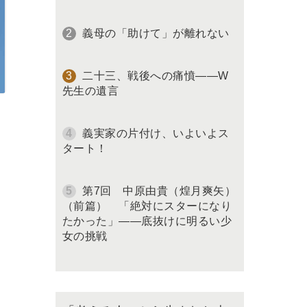
義母の「助けて」が離れない
二十三、戦後への痛憤――W
先生の遺言
義実家の片付け、いよいよス
タート！
第7回 中原由貴（煌月爽矢）
（前篇） 「絶対にスターになり
たかった」――底抜けに明るい少
女の挑戦