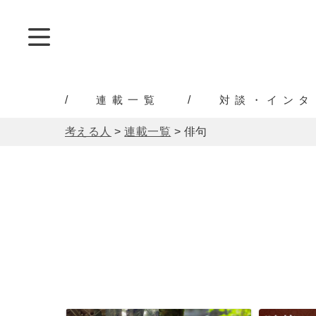
連載一覧
対談・インタ
考える人
>
連載一覧
>
俳句