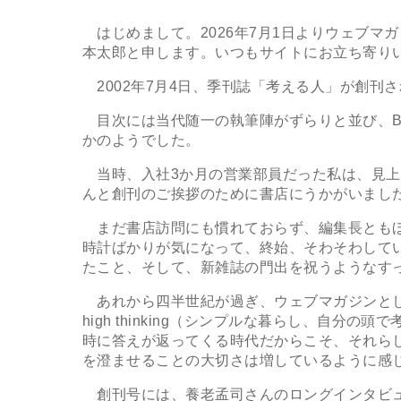
はじめまして。2026年7月1日よりウェブマ
本太郎と申します。いつもサイトにお立ち寄り
2002年7月4日、季刊誌「考える人」が創刊
目次には当代随一の執筆陣がずらりと並び、B5
かのようでした。
当時、入社3か月の営業部員だった私は、見上
んと創刊のご挨拶のために書店にうかがいまし
まだ書店訪問にも慣れておらず、編集長ともほ
時計ばかりが気になって、終始、そわそわして
たこと、そして、新雑誌の門出を祝うようなす
あれから四半世紀が過ぎ、ウェブマガジンとして衣替
high thinking（シンプルな暮らし、自
時に答えが返ってくる時代だからこそ、それら
を澄ませることの大切さは増しているように感
創刊号には、養老孟司さんのロングインタビュ