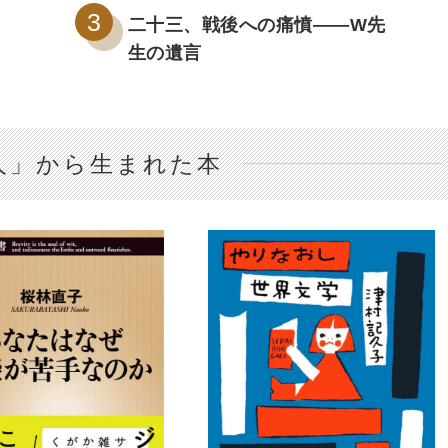
二十三、戦後への痛憤――W先
生の遺言
人」から生まれた本