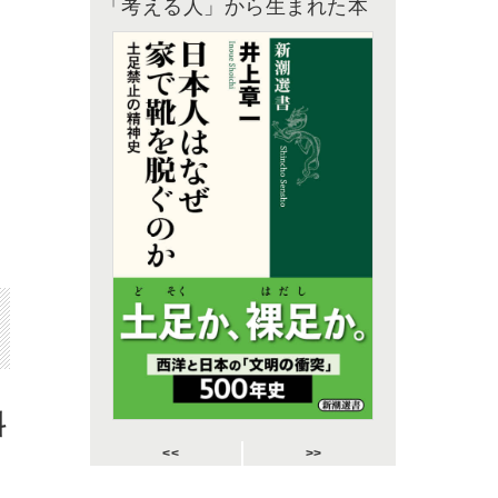
「考える人」から生まれた本
料
<<
>>