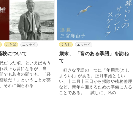
と
ことば
エッセイ
くらし
エッセイ
経験について
歳末、 「音のある季語」を訪ね
て
代だった頃、といえばもう
れ以上も昔になるが、当
好きな季語の一つに「年用意(とし
間でも若者の間でも、「経
ようい)」がある。正月事始ともい
経験だ！」ということが盛
い、十二月十三日から掃除や残務整理
、それに煽られる……
など、新年を迎えるための準備に入る
ことである。 試しに、私の……