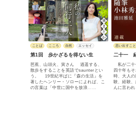
ことば
こころ
自然
エッセイ
思い出すこ
第1回 歩かざるを得ない生
二十一 
芭蕉、山頭火、寅さん 逍遥する、
私が二十
散歩をすることを英語でsaunterとい
四十年もそ
う。 19世紀半ばに『森の生活』を
時、大人の
著したヘンリー・ソローによれば、こ
験、経験、
の言葉は「中世に国中を放浪……
んに言われ