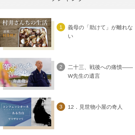
義母の「助けて」が離れな
い
二十三、戦後への痛憤――
W先生の遺言
12．見世物小屋の奇人