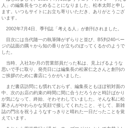
人」の編集長をつとめることになりました、松本太郎と申し
ます。いつもサイトにお立ち寄りいただき、ありがとうござ
います。
2002年7月4日、季刊誌「考える人」が創刊されました。
目次には当代随一の執筆陣がずらりと並び、B5判240ペー
ジの誌面の隅々から知の香りが立ちのぼってくるかのようで
した。
当時、入社3か月の営業部員だった私は、見上げるような
思いで手に取り、発売日には編集長の松家仁之さんと創刊の
ご挨拶のために書店にうかがいました。
まだ書店訪問にも慣れておらず、編集長ともほぼ初対面の
中、次のお店の約束の時間に間に合うだろうかと時計ばかり
が気になって、終始、そわそわしていました。そんな私に松
家さんがやわらかな笑顔で接してくれたこと、そして、新雑
誌の門出を祝うようなすっきりと晴れた一日だったことを覚
えています。