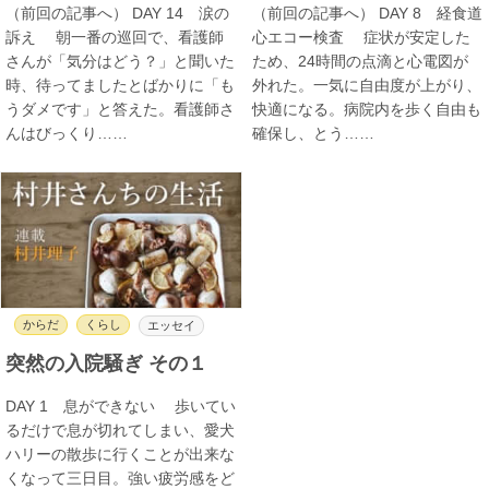
（前回の記事へ） DAY 14 涙の
（前回の記事へ） DAY 8 経食道
訴え 朝一番の巡回で、看護師
心エコー検査 症状が安定した
さんが「気分はどう？」と聞いた
ため、24時間の点滴と心電図が
時、待ってましたとばかりに「も
外れた。一気に自由度が上がり、
うダメです」と答えた。看護師さ
快適になる。病院内を歩く自由も
んはびっくり……
確保し、とう……
からだ
くらし
エッセイ
突然の入院騒ぎ その１
DAY 1 息ができない 歩いてい
るだけで息が切れてしまい、愛犬
ハリーの散歩に行くことが出来な
くなって三日目。強い疲労感をど