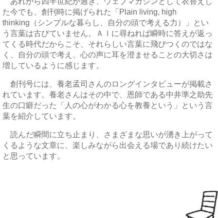
あれから四半世紀が過ぎ、ウェブマガジンとして衣替えし
た今でも、創刊時に掲げられた「Plain living, high
thinking（シンプルな暮らし、自分の頭で考える力）」とい
う言葉は古びていません。ＡＩに尋ねれば瞬時に答えが返っ
てくる時代だからこそ、それらしい言葉に飛びつくのではな
く、自分の頭で考え、心の声に耳を澄ませることの大切さは
増しているように感じます。
創刊号には、養老孟司さんのロングインタビューが掲載さ
れています。養老さんはその中で、恩師である中井準之助先
生の口癖だった「人の心がわかる心を教養という」という言
葉を紹介しています。
読んだ瞬間に立ち止まり、さまざまな思いが湧き上がって
くるような文章に、楽しみながら出会える場であり続けたい
と思っています。