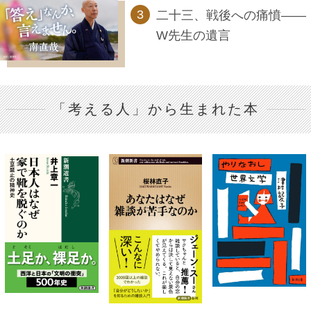
二十三、戦後への痛憤――
W先生の遺言
「考える人」から生まれた本