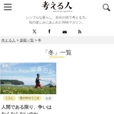
シンプルな暮らし、自分の頭で考える力。
知の楽しみにあふれたWebマガジン。
考える人
>
連載一覧
>
冬
「冬」一覧
くらし
世の中のうごき
ルポ
人間である限り、争いは
なくならないのか