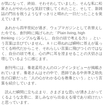
が気になって、終始、そわそわしていました。そんな私に松
家さんがやわらかな笑顔で接してくれたこと、そして、新雑
誌の門出を祝うようなすっきりと晴れた一日だったことを覚
えています。
あれから四半世紀が過ぎ、ウェブマガジンとして衣替えし
た今でも、創刊時に掲げられた「Plain living, high
thinking（シンプルな暮らし、自分の頭で考える力）」とい
う言葉は古びていません。ＡＩに尋ねれば瞬時に答えが返っ
てくる時代だからこそ、それらしい言葉に飛びつくのではな
く、自分の頭で考え、心の声に耳を澄ませることの大切さは
増しているように感じます。
創刊号には、養老孟司さんのロングインタビューが掲載さ
れています。養老さんはその中で、恩師である中井準之助先
生の口癖だった「人の心がわかる心を教養という」という言
葉を紹介しています。
読んだ瞬間に立ち止まり、さまざまな思いが湧き上がって
くるような文章に、楽しみながら出会える場であり続けたい
と思っています。