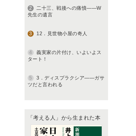
二十三、戦後への痛憤――W
先生の遺言
12．見世物小屋の奇人
義実家の片付け、いよいよス
タート！
3．ディスプラクシア――ガサ
ツだと言われる
「考える人」から生まれた本