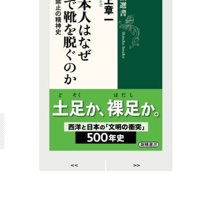
<<
>>