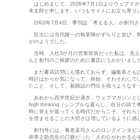
はじめまして。2026年7月1日よりウェブマ
本太郎と申します。いつもサイトにお立ち寄り
2002年7月4日、季刊誌「考える人」が創刊
目次には当代随一の執筆陣がずらりと並び、B5
かのようでした。
当時、入社3か月の営業部員だった私は、見上
んと創刊のご挨拶のために書店にうかがいまし
まだ書店訪問にも慣れておらず、編集長ともほ
時計ばかりが気になって、終始、そわそわして
たこと、そして、新雑誌の門出を祝うようなす
あれから四半世紀が過ぎ、ウェブマガジンとして衣替
high thinking（シンプルな暮らし、自
時に答えが返ってくる時代だからこそ、それら
を澄ませることの大切さは増しているように感
創刊号には、養老孟司さんのロングインタビュ
井準之助先生の口癖だった「人の心がわかる心