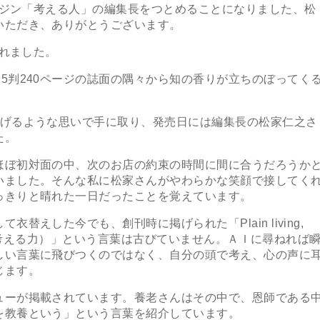
ガジン「考える人」の編集長をつとめることになりました、松
いただき、ありがとうございます。
されました。
判240ページの誌面の隅々から知の香りが立ちのぼってく
げるような思いで手に取り、発売日には編集長の松家仁之さ
た。
ぼ初対面の中、次のお店の約束の時間に間に合うだろうか
いました。そんな私に松家さんがやわらかな笑顔で接してく
っきりと晴れた一日だったことを覚えています。
えした今でも、創刊時に掲げられた「Plain living,
分の頭で考える力）」という言葉は古びていません。ＡＩに尋ねれば
しい言葉に飛びつくのではなく、自分の頭で考え、心の声に
じます。
ーが掲載されています。養老さんはその中で、恩師である
を教養という」という言葉を紹介しています。