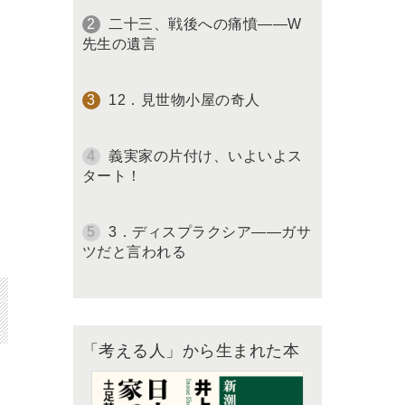
二十三、戦後への痛憤――W
先生の遺言
12．見世物小屋の奇人
義実家の片付け、いよいよス
タート！
3．ディスプラクシア――ガサ
ツだと言われる
「考える人」から生まれた本