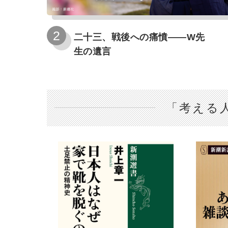
二十三、戦後への痛憤――W先
生の遺言
「考える