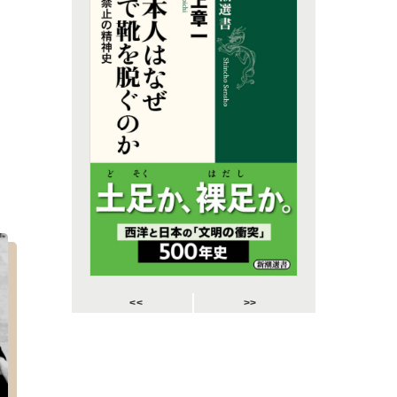
<<
>>