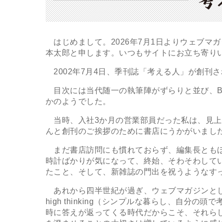
はじめまして。2026年7月1日よりウェブマ
本太郎と申します。いつもサイトにお立ち寄り
2002年7月4日、季刊誌「考える人」が創刊
目次には当代随一の執筆陣がずらりと並び、B5
かのようでした。
当時、入社3か月の営業部員だった私は、見上
んと創刊のご挨拶のために書店にうかがいまし
まだ書店訪問にも慣れておらず、編集長ともほ
時計ばかりが気になって、終始、そわそわして
たこと、そして、新雑誌の門出を祝うようなす
あれから四半世紀が過ぎ、ウェブマガジンとして衣替
high thinking（シンプルな暮らし、自
時に答えが返ってくる時代だからこそ、それら