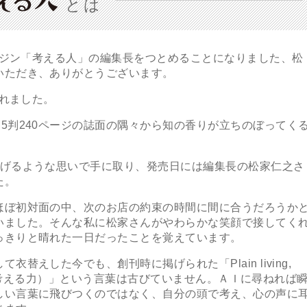
とは
ガジン「考える人」の編集長をつとめることになりました、松
いただき、ありがとうございます。
されました。
判240ページの誌面の隅々から知の香りが立ちのぼってく
げるような思いで手に取り、発売日には編集長の松家仁之さ
た。
ぼ初対面の中、次のお店の約束の時間に間に合うだろうか
いました。そんな私に松家さんがやわらかな笑顔で接してく
っきりと晴れた一日だったことを覚えています。
えした今でも、創刊時に掲げられた「Plain living,
分の頭で考える力）」という言葉は古びていません。ＡＩに尋ねれば
しい言葉に飛びつくのではなく、自分の頭で考え、心の声に