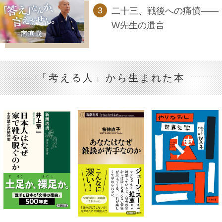
二十三、戦後への痛憤――
W先生の遺言
「考える人」から生まれた本