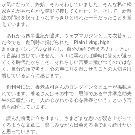
が気になって、終始、そわそわしていました。そんな私に松
家さんがやわらかな笑顔で接してくれたこと、そして、新雑
誌の門出を祝うようなすっきりと晴れた一日だったことを覚
えています。
あれから四半世紀が過ぎ、ウェブマガジンとして衣替えし
た今でも、創刊時に掲げられた「Plain living, high
thinking（シンプルな暮らし、自分の頭で考える力）」とい
う言葉は古びていません。ＡＩに尋ねれば瞬時に答えが返っ
てくる時代だからこそ、それらしい言葉に飛びつくのではな
く、自分の頭で考え、心の声に耳を澄ませることの大切さは
増しているように感じます。
創刊号には、養老孟司さんのロングインタビューが掲載さ
れています。養老さんはその中で、恩師である中井準之助先
生の口癖だった「人の心がわかる心を教養という」という言
葉を紹介しています。
読んだ瞬間に立ち止まり、さまざまな思いが湧き上がって
くるような文章に、楽しみながら出会える場であり続けたい
と思っています。