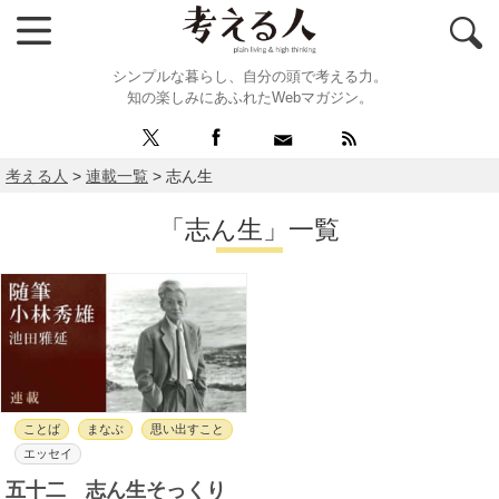
シンプルな暮らし、自分の頭で考える力。
知の楽しみにあふれたWebマガジン。
考える人
>
連載一覧
>
志ん生
「志ん生」一覧
ことば
まなぶ
思い出すこと
エッセイ
五十二 志ん生そっくり