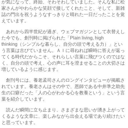
が気になって、終始、そわそわしていました。そんな私に松
家さんがやわらかな笑顔で接してくれたこと、そして、新雑
誌の門出を祝うようなすっきりと晴れた一日だったことを覚
えています。
あれから四半世紀が過ぎ、ウェブマガジンとして衣替えし
た今でも、創刊時に掲げられた「Plain living, high
thinking（シンプルな暮らし、自分の頭で考える力）」とい
う言葉は古びていません。ＡＩに尋ねれば瞬時に答えが返っ
てくる時代だからこそ、それらしい言葉に飛びつくのではな
く、自分の頭で考え、心の声に耳を澄ませることの大切さは
増しているように感じます。
創刊号には、養老孟司さんのロングインタビューが掲載さ
れています。養老さんはその中で、恩師である中井準之助先
生の口癖だった「人の心がわかる心を教養という」という言
葉を紹介しています。
読んだ瞬間に立ち止まり、さまざまな思いが湧き上がって
くるような文章に、楽しみながら出会える場であり続けたい
と思っています。