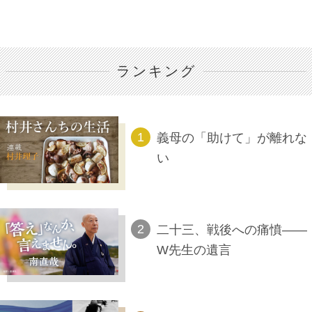
ランキング
義母の「助けて」が離れな
い
二十三、戦後への痛憤――
W先生の遺言