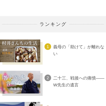
ランキング
義母の「助けて」が離れな
い
二十三、戦後への痛憤――
W先生の遺言