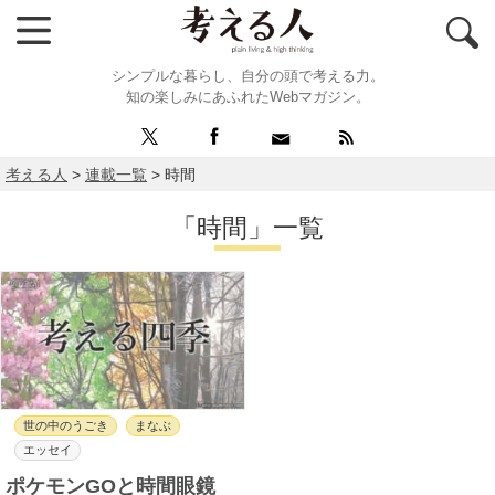
シンプルな暮らし、自分の頭で考える力。
知の楽しみにあふれたWebマガジン。
考える人
>
連載一覧
>
時間
「時間」一覧
世の中のうごき
まなぶ
エッセイ
ポケモンGOと時間眼鏡