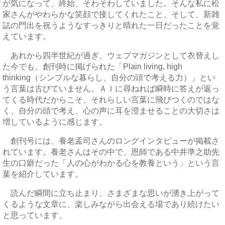
が気になって、終始、そわそわしていました。そんな私に松
家さんがやわらかな笑顔で接してくれたこと、そして、新雑
誌の門出を祝うようなすっきりと晴れた一日だったことを覚
えています。
あれから四半世紀が過ぎ、ウェブマガジンとして衣替えし
た今でも、創刊時に掲げられた「Plain living, high
thinking（シンプルな暮らし、自分の頭で考える力）」とい
う言葉は古びていません。ＡＩに尋ねれば瞬時に答えが返っ
てくる時代だからこそ、それらしい言葉に飛びつくのではな
く、自分の頭で考え、心の声に耳を澄ませることの大切さは
増しているように感じます。
創刊号には、養老孟司さんのロングインタビューが掲載さ
れています。養老さんはその中で、恩師である中井準之助先
生の口癖だった「人の心がわかる心を教養という」という言
葉を紹介しています。
読んだ瞬間に立ち止まり、さまざまな思いが湧き上がって
くるような文章に、楽しみながら出会える場であり続けたい
と思っています。