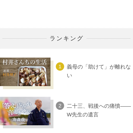
ランキング
義母の「助けて」が離れな
い
二十三、戦後への痛憤――
W先生の遺言