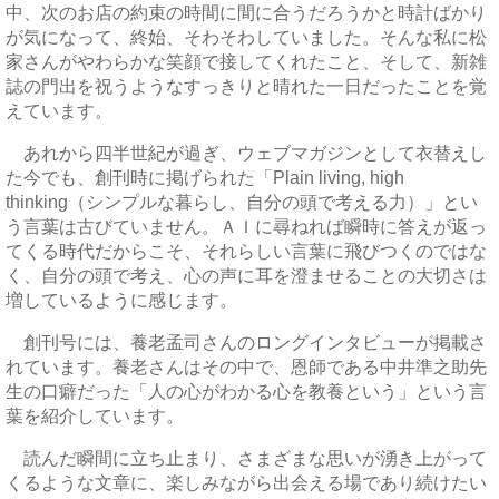
中、次のお店の約束の時間に間に合うだろうかと時計ばかり
が気になって、終始、そわそわしていました。そんな私に松
家さんがやわらかな笑顔で接してくれたこと、そして、新雑
誌の門出を祝うようなすっきりと晴れた一日だったことを覚
えています。
あれから四半世紀が過ぎ、ウェブマガジンとして衣替えし
た今でも、創刊時に掲げられた「Plain living, high
thinking（シンプルな暮らし、自分の頭で考える力）」とい
う言葉は古びていません。ＡＩに尋ねれば瞬時に答えが返っ
てくる時代だからこそ、それらしい言葉に飛びつくのではな
く、自分の頭で考え、心の声に耳を澄ませることの大切さは
増しているように感じます。
創刊号には、養老孟司さんのロングインタビューが掲載さ
れています。養老さんはその中で、恩師である中井準之助先
生の口癖だった「人の心がわかる心を教養という」という言
葉を紹介しています。
読んだ瞬間に立ち止まり、さまざまな思いが湧き上がって
くるような文章に、楽しみながら出会える場であり続けたい