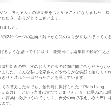
ガジン「考える人」の編集長をつとめることになりました、松
いただき、ありがとうございます。
されました。
判240ページの誌面の隅々から知の香りが立ちのぼってく
げるような思いで手に取り、発売日には編集長の松家仁之さ
た。
ぼ初対面の中、次のお店の約束の時間に間に合うだろうか
いました。そんな私に松家さんがやわらかな笑顔で接してく
っきりと晴れた一日だったことを覚えています。
えした今でも、創刊時に掲げられた「Plain living,
分の頭で考える力）」という言葉は古びていません。ＡＩに尋ねれば
しい言葉に飛びつくのではなく、自分の頭で考え、心の声に
じます。