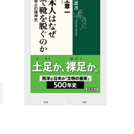
<<
>>