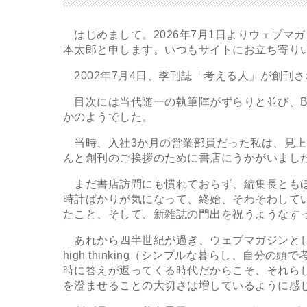
はじめまして。2026年7月1日よりウェブマ
本太郎と申します。いつもサイトにお立ち寄り
2002年7月4日、季刊誌「考える人」が創刊
目次には当代随一の執筆陣がずらりと並び、B5
かのようでした。
当時、入社3か月の営業部員だった私は、見上
んと創刊のご挨拶のために書店にうかがいまし
まだ書店訪問にも慣れておらず、編集長ともほ
時計ばかりが気になって、終始、そわそわして
たこと、そして、新雑誌の門出を祝うようなす
あれから四半世紀が過ぎ、ウェブマガジンとして衣替
high thinking（シンプルな暮らし、自
時に答えが返ってくる時代だからこそ、それら
を澄ませることの大切さは増しているように感