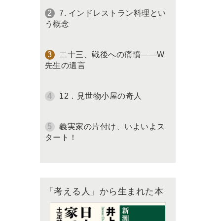
7. インドレストラン料理とい
う概念
二十三、戦後への痛憤――W
先生の遺言
12．見世物小屋の奇人
義実家の片付け、いよいよス
タート！
「考える人」から生まれた本