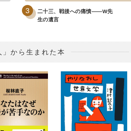
二十三、戦後への痛憤――W先
生の遺言
人」から生まれた本