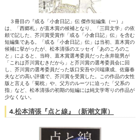
３冊目の『或る「小倉日記」伝 傑作短編集（一）』
は、「西郷札」が直木賞の候補となり、「三田文学」の依
頼で記した、芥川賞受賞作「或る「小倉日記」伝」を含む
短編集である。「或る「小倉日記」伝」は当初、直木賞の
候補に挙がったが、松本清張のエッセイ「あのころのこ
と」によると、当時、直木賞選考委員だった永井龍男が
「これは芥川賞むきだから」と芥川賞の選考委員会に回
し、芥川賞の選考委員だった坂口安吾や川端康成、佐藤春
夫などの高い評価で、芥川賞を受賞した。この作品の女性
版と言える「菊枕」や、父方のルーツに迫った「父系の
指」など、松本清張の初期の短編には純文学寄りの作品が
少なくない。
4.
松本清張『点と線』（新潮文庫）