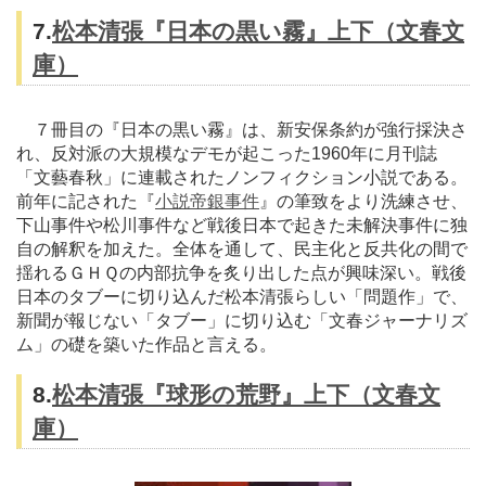
7.
松本清張『日本の黒い霧』上下（文春文
庫）
７冊目の『日本の黒い霧』は、新安保条約が強行採決さ
れ、反対派の大規模なデモが起こった1960年に月刊誌
「文藝春秋」に連載されたノンフィクション小説である。
前年に記された『
小説帝銀事件
』の筆致をより洗練させ、
下山事件や松川事件など戦後日本で起きた未解決事件に独
自の解釈を加えた。全体を通して、民主化と反共化の間で
揺れるＧＨＱの内部抗争を炙り出した点が興味深い。戦後
日本のタブーに切り込んだ松本清張らしい「問題作」で、
新聞が報じない「タブー」に切り込む「文春ジャーナリズ
ム」の礎を築いた作品と言える。
8.
松本清張『球形の荒野』上下（文春文
庫）