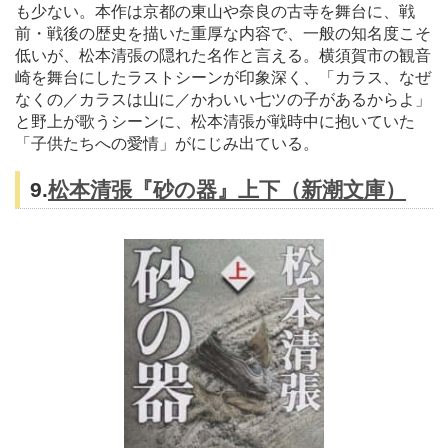
も少ない。本作は京都の東山や奈良の古寺を舞台に、戦
前・戦後の歴史を描いた重厚な内容で、一般の知名度こそ
低いが、松本清張の隠れた名作と言える。横須賀市の観音
崎を舞台にしたラストシーンが印象深く、「カラス、なぜ
なくの／カラスは山に／かわいい七ツの子があるからよ」
と野上が歌うシーンに、松本清張が戦時中に抱いていた
「子供たちへの愛情」がにじみ出ている。
9.
松本清張『砂の器』上下（新潮文庫）