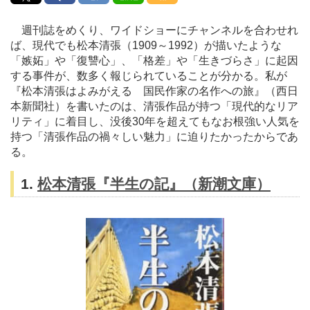
週刊誌をめくり、ワイドショーにチャンネルを合わせれ
ば、現代でも松本清張（1909～1992）が描いたような
「嫉妬」や「復讐心」、「格差」や「生きづらさ」に起因
する事件が、数多く報じられていることが分かる。私が
『松本清張はよみがえる 国民作家の名作への旅』（西日
本新聞社）を書いたのは、清張作品が持つ「現代的なリア
リティ」に着目し、没後30年を超えてもなお根強い人気を
持つ「清張作品の禍々しい魅力」に迫りたかったからであ
る。
1.
松本清張『半生の記』（新潮文庫）