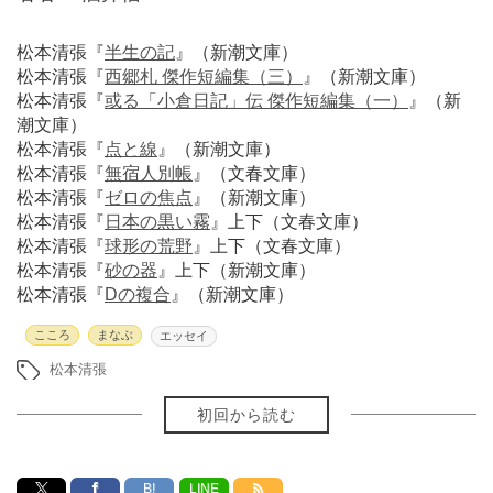
松本清張『
半生の記
』（新潮文庫）
松本清張『
西郷札 傑作短編集（三）
』（新潮文庫）
松本清張『
或る「小倉日記」伝 傑作短編集（一）
』（新
潮文庫）
松本清張『
点と線
』（新潮文庫）
松本清張『
無宿人別帳
』（文春文庫）
松本清張『
ゼロの焦点
』（新潮文庫）
松本清張『
日本の黒い霧
』上下（文春文庫）
松本清張『
球形の荒野
』上下（文春文庫）
松本清張『
砂の器
』上下（新潮文庫）
松本清張『
Dの複合
』（新潮文庫）
こころ
まなぶ
エッセイ
松本清張
初回から読む
B!
LINE