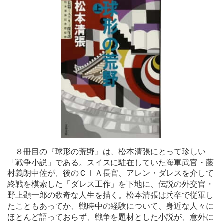
８冊目の『球形の荒野』は、松本清張にとって珍しい
「戦争小説」である。スイスに駐在していた海軍武官・藤
村義朗中佐が、後のＣＩＡ長官、アレン・ダレスを介して
終戦を模索した「ダレス工作」を下地に、伝説の外交官・
野上顕一郎の数奇な人生を描く。松本清張は兵卒で従軍し
たこともあってか、戦時中の経験について、身近な人々に
ほとんど語っておらず、戦争を題材とした小説が、意外に