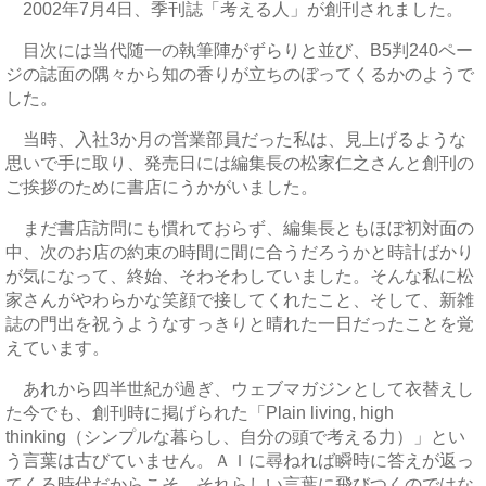
2002年7月4日、季刊誌「考える人」が創刊されました。
目次には当代随一の執筆陣がずらりと並び、B5判240ペー
ジの誌面の隅々から知の香りが立ちのぼってくるかのようで
した。
当時、入社3か月の営業部員だった私は、見上げるような
思いで手に取り、発売日には編集長の松家仁之さんと創刊の
ご挨拶のために書店にうかがいました。
まだ書店訪問にも慣れておらず、編集長ともほぼ初対面の
中、次のお店の約束の時間に間に合うだろうかと時計ばかり
が気になって、終始、そわそわしていました。そんな私に松
家さんがやわらかな笑顔で接してくれたこと、そして、新雑
誌の門出を祝うようなすっきりと晴れた一日だったことを覚
えています。
あれから四半世紀が過ぎ、ウェブマガジンとして衣替えし
た今でも、創刊時に掲げられた「Plain living, high
thinking（シンプルな暮らし、自分の頭で考える力）」とい
う言葉は古びていません。ＡＩに尋ねれば瞬時に答えが返っ
てくる時代だからこそ、それらしい言葉に飛びつくのではな