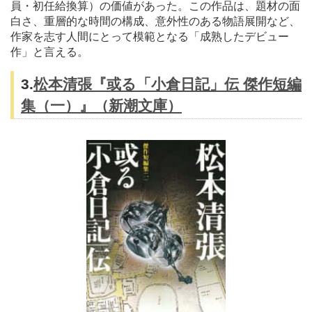
員・初任給換算）の価値があった。この作品は、題材の面
白さ、重層的な時間の構成、意外性のある物語展開など、
作家を志す人間にとって模範となる「成熟したデビュー
作」と言える。
3.
松本清張『或る「小倉日記」伝 傑作短編
集（一）』（新潮文庫）