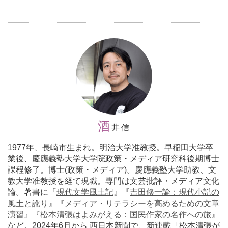
酒
井信
1977年、長崎市生まれ。明治大学准教授。早稲田大学卒
業後、慶應義塾大学大学院政策・メディア研究科後期博士
課程修了。博士(政策・メディア)。慶應義塾大学助教、文
教大学准教授を経て現職。専門は文芸批評・メディア文化
論。著書に『
現代文学風土記
』『
吉田修一論：現代小説の
風土と訛り
』『
メディア・リテラシーを高めるための文章
演習
』『
松本清張はよみがえる：国民作家の名作への旅
』
など。2024年6月から 西日本新聞で、新連載「松本清張が