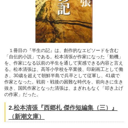
１冊目の『半生の記』は、創作的なエピソードを含む
「自伝的小説」である。松本清張が作家になった「動機」
を、作家になる以前の半生を通して実感できる内容と言え
る。松本清張は、高等小学校を卒業後、印刷画工として働
き、30歳を超えて朝鮮半島で兵卒として従軍し、41歳で
作家となった。戦前・戦後の困難な時代を、前向きに生き
抜き、国民作家となった清張は、まぎれもなく「叩き上げ
の作家」だった。
2.
松本清張『西郷札 傑作短編集（三）』
（新潮文庫）