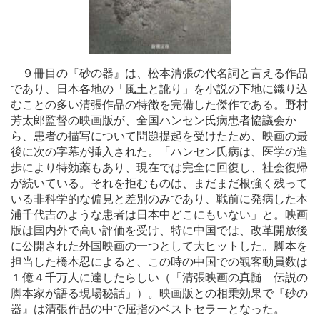
９冊目の『砂の器』は、松本清張の代名詞と言える作品
であり、日本各地の「風土と訛り」を小説の下地に織り込
むことの多い清張作品の特徴を完備した傑作である。野村
芳太郎監督の映画版が、全国ハンセン氏病患者協議会か
ら、患者の描写について問題提起を受けたため、映画の最
後に次の字幕が挿入された。「ハンセン氏病は、医学の進
歩により特効薬もあり、現在では完全に回復し、社会復帰
が続いている。それを拒むものは、まだまだ根強く残って
いる非科学的な偏見と差別のみであり、戦前に発病した本
浦千代吉のような患者は日本中どこにもいない」と。映画
版は国内外で高い評価を受け、特に中国では、改革開放後
に公開された外国映画の一つとして大ヒットした。脚本を
担当した橋本忍によると、この時の中国での観客動員数は
１億４千万人に達したらしい（「清張映画の真髄 伝説の
脚本家が語る現場秘話」）。映画版との相乗効果で『砂の
器』は清張作品の中で屈指のベストセラーとなった。