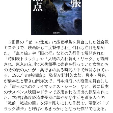
６冊目の『ゼロの焦点』は能登半島を舞台にした社会派
ミステリで、映画版も二度製作され、何れも注目を集め
た。『
点と線
』や『
眼の壁
』などの先行作で展開された
「時刻表トリック」や「人物の入れ替えトリック」が洗練
され、東京の立川で米兵相手に売春を行っていた女性たち
のその後の人生が、奥行きのある時間の中で展開されてい
る。1961年の映画版は、監督が野村芳太郎、脚本・脚色
が橋本忍と若き山田洋次で、日本海沿いの断崖を舞台にし
た「崖っぷちのクライマックス・シーン」など、後に日本
のサスペンス映画やドラマで多用される演出の原型を作っ
た。本作は高度経済成長期に華やかな生活を送る人々の
「戦前・戦後の闇」を浮き彫りにした作品で、清張が「ブ
ラック清張」と呼ばれるきっかけとなった作品でもある。