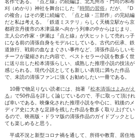
名作である。『点と線』の続編は、北九州市・門司の和布
刈（めかり）神社を舞台にした『
時間の習俗
』だが、『D
の複合』はその更に続編で、「点と線・三部作」の完結編
だと私は考える。「鉄道ミステリ」らしく天橋立駅から京
都府京丹後市の木津温泉へ向かう列車の中からはじまり、
主人公の作家・伊瀬は『点と線』が大ヒットして売れっ子
になる前の清張自身をモデルにしている。古代の伝承、鉄
道旅行、戦前の血なまぐさい事件など、清張作品らしいモ
チーフが凝縮された内容で、ベストセラー小説を数多く世
に送り出した松本清張らしい、成熟した推理小説の技法が
感じられる。現代小説としても新しい表現に満ちた作品
で、未読の清張ファンに強くお勧めしたい一冊である。
10冊で物足りない読者には、拙著『
松本清張はよみがえ
る
』で50作品を詳しく論じているので、手に取って頂けれ
ば幸いである。映像化された推理小説を中心に、戦後のメ
ディア史に大きな足跡を残した作品を数多く取り上げてい
るので、映画版・ドラマ版の清張作品のガイドブックとし
ても楽しめると思う。
平成不況と新型コロナ禍を通して、所得や教育、居住地