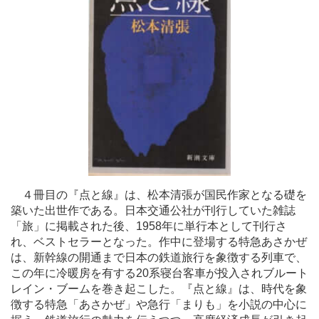
４冊目の『点と線』は、松本清張が国民作家となる礎を
築いた出世作である。日本交通公社が刊行していた雑誌
「旅」に掲載された後、1958年に単行本として刊行さ
れ、ベストセラーとなった。作中に登場する特急あさかぜ
は、新幹線の開通まで日本の鉄道旅行を象徴する列車で、
この年に冷暖房を有する20系寝台客車が投入されブルート
レイン・ブームを巻き起こした。『点と線』は、時代を象
徴する特急「あさかぜ」や急行「まりも」を小説の中心に