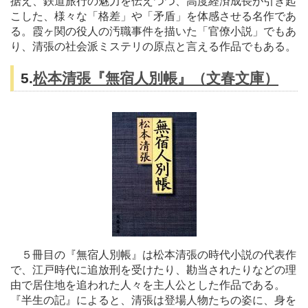
据え、鉄道旅行の魅力を伝えつつ、高度経済成長が引き起
こした、様々な「格差」や「矛盾」を体感させる名作であ
る。霞ヶ関の役人の汚職事件を描いた「官僚小説」でもあ
り、清張の社会派ミステリの原点と言える作品でもある。
5.
松本清張『無宿人別帳』（文春文庫）
５冊目の『無宿人別帳』は松本清張の時代小説の代表作
で、江戸時代に追放刑を受けたり、勘当されたりなどの理
由で居住地を追われた人々を主人公とした作品である。
『半生の記』によると、清張は登場人物たちの姿に、身を