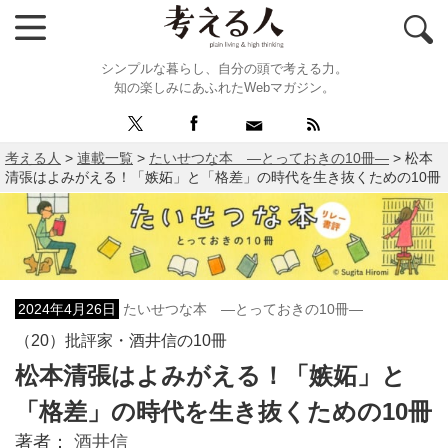
シンプルな暮らし、自分の頭で考える力。
知の楽しみにあふれたWebマガジン。
考える人
>
連載一覧
>
たいせつな本 ―とっておきの10冊―
>
松本
清張はよみがえる！「嫉妬」と「格差」の時代を生き抜くための10冊
2024年4月26日
たいせつな本 ―とっておきの10冊―
（20）批評家・酒井信の10冊
松本清張はよみがえる！「嫉妬」と
「格差」の時代を生き抜くための10冊
著者：
酒井信