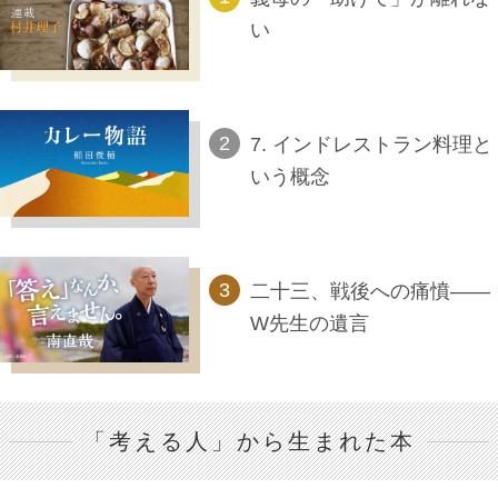
い
7. インドレストラン料理と
いう概念
二十三、戦後への痛憤――
W先生の遺言
「考える人」から生まれた本