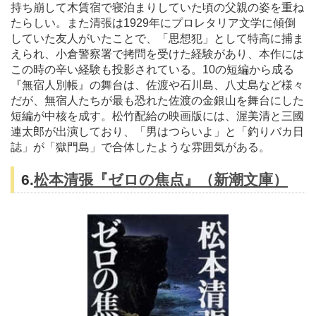
持ち崩して木賃宿で寝泊まりしていた頃の父親の姿を重ね
たらしい。また清張は1929年にプロレタリア文学に傾倒
していた友人がいたことで、「思想犯」として特高に捕ま
えられ、小倉警察署で拷問を受けた経験があり、本作には
この時の辛い経験も投影されている。10の短編から成る
『無宿人別帳』の舞台は、佐渡や石川島、八丈島など様々
だが、無宿人たちが最も恐れた佐渡の金銀山を舞台にした
短編が中核を成す。松竹配給の映画版には、渥美清と三國
連太郎が出演しており、「男はつらいよ」と「釣りバカ日
誌」が「獄門島」で合体したような雰囲気がある。
6.
松本清張『ゼロの焦点』（新潮文庫）