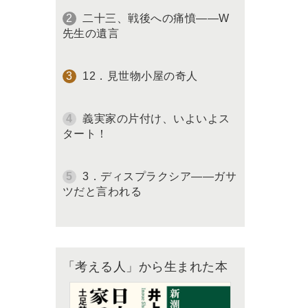
二十三、戦後への痛憤――W
先生の遺言
12．見世物小屋の奇人
義実家の片付け、いよいよス
タート！
3．ディスプラクシア――ガサ
ツだと言われる
「考える人」から生まれた本