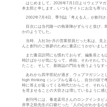
はじめまして。2026年7月1日よりウェブマ
本太郎と申します。いつもサイトにお立ち寄り
2002年7月4日、季刊誌「考える人」が創刊
目次には当代随一の執筆陣がずらりと並び、B5
かのようでした。
当時、入社3か月の営業部員だった私は、見上
んと創刊のご挨拶のために書店にうかがいまし
まだ書店訪問にも慣れておらず、編集長ともほ
時計ばかりが気になって、終始、そわそわして
たこと、そして、新雑誌の門出を祝うようなす
あれから四半世紀が過ぎ、ウェブマガジンとして衣替
high thinking（シンプルな暮らし、自
時に答えが返ってくる時代だからこそ、それら
を澄ませることの大切さは増しているように感
創刊号には、養老孟司さんのロングインタビュ
井準之助先生の口癖だった「人の心がわかる心