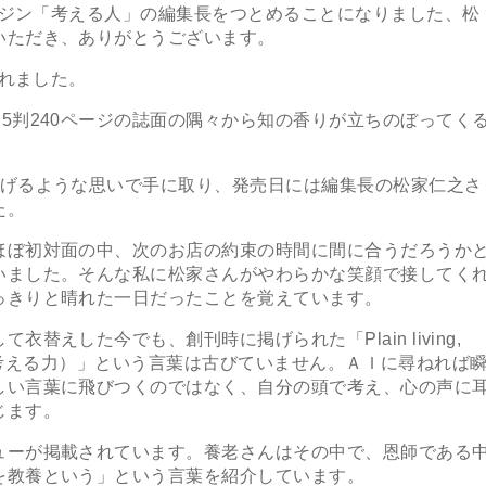
ガジン「考える人」の編集長をつとめることになりました、松
いただき、ありがとうございます。
されました。
判240ページの誌面の隅々から知の香りが立ちのぼってく
げるような思いで手に取り、発売日には編集長の松家仁之さ
た。
ぼ初対面の中、次のお店の約束の時間に間に合うだろうか
いました。そんな私に松家さんがやわらかな笑顔で接してく
っきりと晴れた一日だったことを覚えています。
えした今でも、創刊時に掲げられた「Plain living,
分の頭で考える力）」という言葉は古びていません。ＡＩに尋ねれば
しい言葉に飛びつくのではなく、自分の頭で考え、心の声に
じます。
ーが掲載されています。養老さんはその中で、恩師である
を教養という」という言葉を紹介しています。