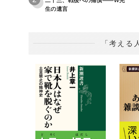
二十三、戦後への痛憤――W先
生の遺言
「考える