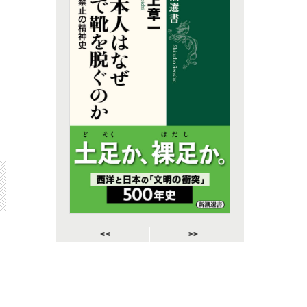
<<
>>