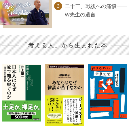
二十三、戦後への痛憤――
W先生の遺言
「考える人」から生まれた本