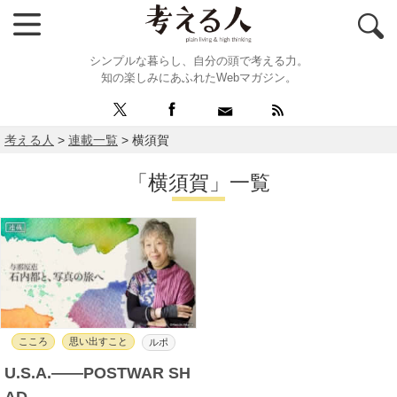
シンプルな暮らし、自分の頭で考える力。
知の楽しみにあふれたWebマガジン。
考える人
>
連載一覧
>
横須賀
「横須賀」一覧
こころ
思い出すこと
ルポ
U.S.A.――POSTWAR SH
AD……