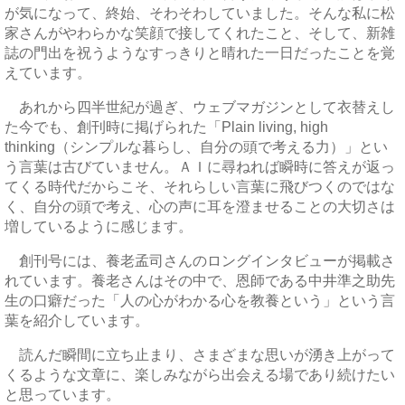
が気になって、終始、そわそわしていました。そんな私に松
家さんがやわらかな笑顔で接してくれたこと、そして、新雑
誌の門出を祝うようなすっきりと晴れた一日だったことを覚
えています。
あれから四半世紀が過ぎ、ウェブマガジンとして衣替えし
た今でも、創刊時に掲げられた「Plain living, high
thinking（シンプルな暮らし、自分の頭で考える力）」とい
う言葉は古びていません。ＡＩに尋ねれば瞬時に答えが返っ
てくる時代だからこそ、それらしい言葉に飛びつくのではな
く、自分の頭で考え、心の声に耳を澄ませることの大切さは
増しているように感じます。
創刊号には、養老孟司さんのロングインタビューが掲載さ
れています。養老さんはその中で、恩師である中井準之助先
生の口癖だった「人の心がわかる心を教養という」という言
葉を紹介しています。
読んだ瞬間に立ち止まり、さまざまな思いが湧き上がって
くるような文章に、楽しみながら出会える場であり続けたい
と思っています。