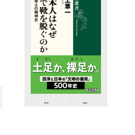
<<
>>