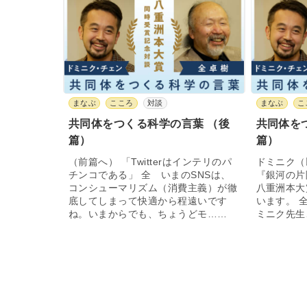
まなぶ
こころ
対談
まなぶ
こ
共同体をつくる科学の言葉 （後
共同体を
篇）
篇）
（前篇へ） 「Twitterはインテリのパ
ドミニク（
チンコである」 全 いまのSNSは、
『銀河の片
コンシューマリズム（消費主義）が徹
八重洲本大
底してしまって快適から程遠いです
います。 
ね。いまからでも、ちょうどモ……
ミニク先生