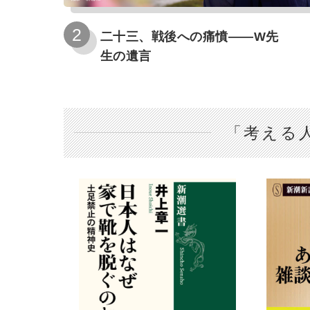
二十三、戦後への痛憤――W先
生の遺言
「考える