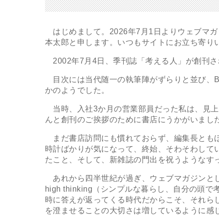
はじめまして。2026年7月1日よりウェブマ
本太郎と申します。いつもサイトにお立ち寄り
2002年7月4日、季刊誌「考える人」が創刊
目次には当代随一の執筆陣がずらりと並び、B5
かのようでした。
当時、入社3か月の営業部員だった私は、見上
んと創刊のご挨拶のために書店にうかがいまし
まだ書店訪問にも慣れておらず、編集長ともほ
時計ばかりが気になって、終始、そわそわして
たこと、そして、新雑誌の門出を祝うようなす
あれから四半世紀が過ぎ、ウェブマガジンとして衣替
high thinking（シンプルな暮らし、自
時に答えが返ってくる時代だからこそ、それら
を澄ませることの大切さは増しているように感