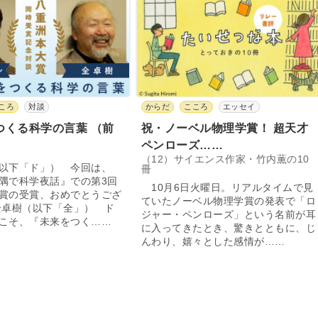
ころ
対談
からだ
こころ
エッセイ
つくる科学の言葉 （前
祝・ノーベル物理学賞！ 超天才
ペンローズ……
（12）サイエンス作家・竹内薫の10
以下「ド」） 今回は、
冊
隅で科学夜話』での第3回
10月6日火曜日。リアルタイムで見
賞の受賞、おめでとうござ
ていたノーベル物理学賞の発表で「ロ
全卓樹（以下「全」） ド
ジャー・ペンローズ」という名前が耳
こそ、『未来をつく……
に入ってきたとき、驚きとともに、じ
んわり、嬉々とした感情が……