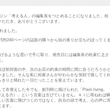
ガジン「考える人」の編集長をつとめることになりました、松
いただき、ありがとうございます。
されました。
判240ページの誌面の隅々から知の香りが立ちのぼってく
げるような思いで手に取り、発売日には編集長の松家仁之さ
た。
ぼ初対面の中、次のお店の約束の時間に間に合うだろうか
いました。そんな私に松家さんがやわらかな笑顔で接してく
っきりと晴れた一日だったことを覚えています。
えした今でも、創刊時に掲げられた「Plain living,
分の頭で考える力）」という言葉は古びていません。ＡＩに尋ねれば
しい言葉に飛びつくのではなく、自分の頭で考え、心の声に
じます。