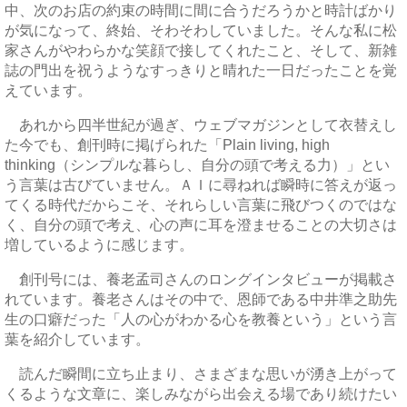
中、次のお店の約束の時間に間に合うだろうかと時計ばかり
が気になって、終始、そわそわしていました。そんな私に松
家さんがやわらかな笑顔で接してくれたこと、そして、新雑
誌の門出を祝うようなすっきりと晴れた一日だったことを覚
えています。
あれから四半世紀が過ぎ、ウェブマガジンとして衣替えし
た今でも、創刊時に掲げられた「Plain living, high
thinking（シンプルな暮らし、自分の頭で考える力）」とい
う言葉は古びていません。ＡＩに尋ねれば瞬時に答えが返っ
てくる時代だからこそ、それらしい言葉に飛びつくのではな
く、自分の頭で考え、心の声に耳を澄ませることの大切さは
増しているように感じます。
創刊号には、養老孟司さんのロングインタビューが掲載さ
れています。養老さんはその中で、恩師である中井準之助先
生の口癖だった「人の心がわかる心を教養という」という言
葉を紹介しています。
読んだ瞬間に立ち止まり、さまざまな思いが湧き上がって
くるような文章に、楽しみながら出会える場であり続けたい