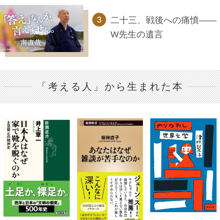
二十三、戦後への痛憤――
W先生の遺言
「考える人」から生まれた本