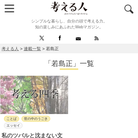
シンプルな暮らし、自分の頭で考える力。
知の楽しみにあふれたWebマガジン。
考える人
>
連載一覧
>
若島正
「若島正」一覧
ことば
世の中のうごき
エッセイ
私のツバルと沈まない文