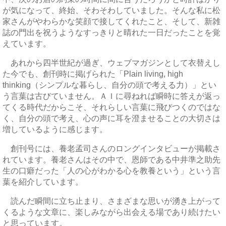
が気になって、終始、そわそわしていました。そんな私に松
家さんがやわらかな笑顔で接してくれたこと、そして、新雑
誌の門出を祝うようなすっきりと晴れた一日だったことを覚
えています。
あれから四半世紀が過ぎ、ウェブマガジンとして衣替えし
た今でも、創刊時に掲げられた「Plain living, high
thinking（シンプルな暮らし、自分の頭で考える力）」とい
う言葉は古びていません。ＡＩに尋ねれば瞬時に答えが返っ
てくる時代だからこそ、それらしい言葉に飛びつくのではな
く、自分の頭で考え、心の声に耳を澄ませることの大切さは
増しているように感じます。
創刊号には、養老孟司さんのロングインタビューが掲載さ
れています。養老さんはその中で、恩師である中井準之助先
生の口癖だった「人の心がわかる心を教養という」という言
葉を紹介しています。
読んだ瞬間に立ち止まり、さまざまな思いが湧き上がって
くるような文章に、楽しみながら出会える場であり続けたい
と思っています。