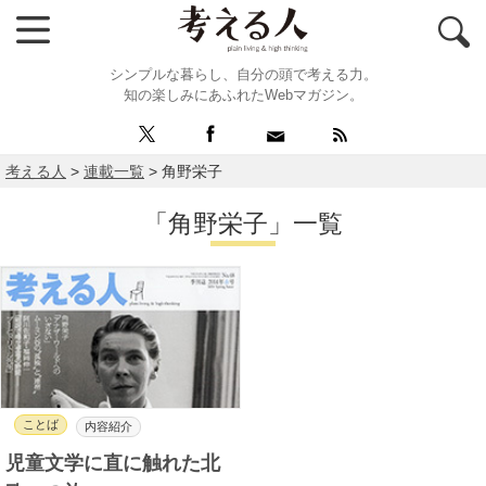
シンプルな暮らし、自分の頭で考える力。
知の楽しみにあふれたWebマガジン。
考える人
>
連載一覧
>
角野栄子
「角野栄子」一覧
ことば
内容紹介
児童文学に直に触れた北