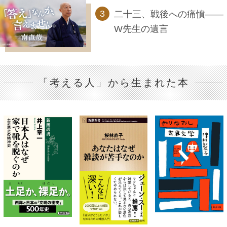
二十三、戦後への痛憤――
W先生の遺言
「考える人」から生まれた本