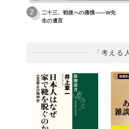
二十三、戦後への痛憤――W先
生の遺言
「考える