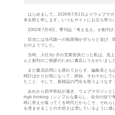
はじめまして。2026年7月1日よりウェブマ
本太郎と申します。いつもサイトにお立ち寄り
2002年7月4日、季刊誌「考える人」が創刊
目次には当代随一の執筆陣がずらりと並び、B5
かのようでした。
当時、入社3か月の営業部員だった私は、見上
んと創刊のご挨拶のために書店にうかがいまし
まだ書店訪問にも慣れておらず、編集長ともほ
時計ばかりが気になって、終始、そわそわして
たこと、そして、新雑誌の門出を祝うようなす
あれから四半世紀が過ぎ、ウェブマガジンとして衣替
high thinking（シンプルな暮らし、自
時に答えが返ってくる時代だからこそ、それら
を澄ませることの大切さは増しているように感