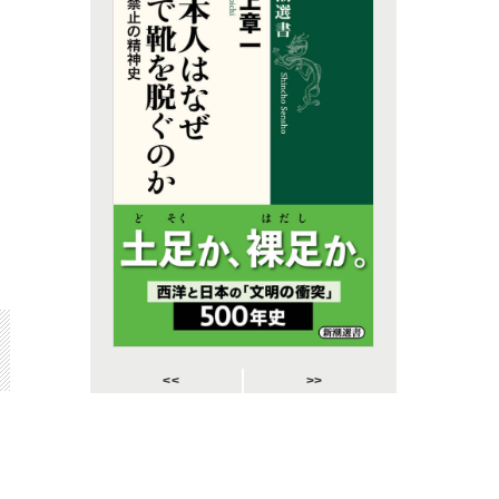
<<
>>