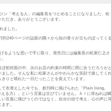
ガジン「考える人」の編集長をつとめることになりました、松
いただき、ありがとうございます。
されました。
判240ページの誌面の隅々から知の香りが立ちのぼってく
げるような思いで手に取り、発売日には編集長の松家仁之さ
た。
ぼ初対面の中、次のお店の約束の時間に間に合うだろうか
いました。そんな私に松家さんがやわらかな笑顔で接してく
っきりと晴れた一日だったことを覚えています。
えした今でも、創刊時に掲げられた「Plain living,
分の頭で考える力）」という言葉は古びていません。ＡＩに尋ねれば
しい言葉に飛びつくのではなく、自分の頭で考え、心の声に
じます。