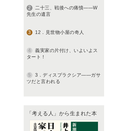
二十三、戦後への痛憤――W
先生の遺言
12．見世物小屋の奇人
義実家の片付け、いよいよス
タート！
3．ディスプラクシア――ガサ
ツだと言われる
「考える人」から生まれた本