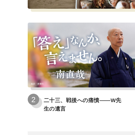
二十三、戦後への痛憤――W先
生の遺言