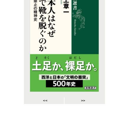
<<
>>