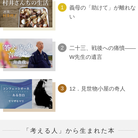
義母の「助けて」が離れな
い
二十三、戦後への痛憤――
W先生の遺言
12．見世物小屋の奇人
「考える人」から生まれた本