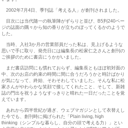
2002年7月4日、季刊誌「考える人」が創刊されました。
目次には当代随一の執筆陣がずらりと並び、B5判240ペー
ジの誌面の隅々から知の香りが立ちのぼってくるかのようで
した。
当時、入社3か月の営業部員だった私は、見上げるような
思いで手に取り、発売日には編集長の松家仁之さんと創刊の
ご挨拶のために書店にうかがいました。
まだ書店訪問にも慣れておらず、編集長ともほぼ初対面の
中、次のお店の約束の時間に間に合うだろうかと時計ばかり
が気になって、終始、そわそわしていました。そんな私に松
家さんがやわらかな笑顔で接してくれたこと、そして、新雑
誌の門出を祝うようなすっきりと晴れた一日だったことを覚
えています。
あれから四半世紀が過ぎ、ウェブマガジンとして衣替えし
た今でも、創刊時に掲げられた「Plain living, high
thinking（シンプルな暮らし、自分の頭で考える力）」とい