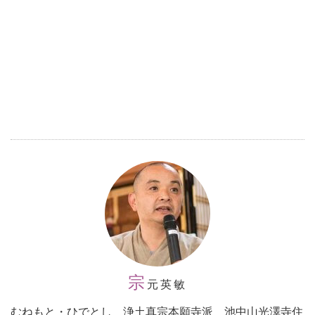
宗
元英敏
むねもと・ひでとし 浄土真宗本願寺派 池中山光澤寺住