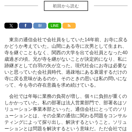
初回から読む
B!
LINE
東京の通信会社で会社員をしていた14年前、お寺に戻る
かどうか考えていた。山間にある寺に次男として生まれ、
寺を継ぐこともなく、関西の大学を出て会社員となった40
歳過ぎの頃。兄が寺を継がないことが決定的になり、私に
跡継ぎとして白羽の矢が立った。現代社会にお寺は必要な
いと思っていた会社員時代、過疎地にある衰退するだけの
寺に戻る意味があるのか。そのときの思いは私の問いにな
って、今も寺の存在意義を求め続けている。
会社では年毎に業務の負荷が増し、個々に負担が重くの
しかかっていた。私の部署は法人営業部門で、部署名はソ
リューション事業本部といった。通信会社にとってのソリ
ューションとは、その企業の通信に関わる問題をコンサル
ティングによって探り出し、解決するということ。ソリュ
ーションとは問題を解決するという意味だ。ただ会社では