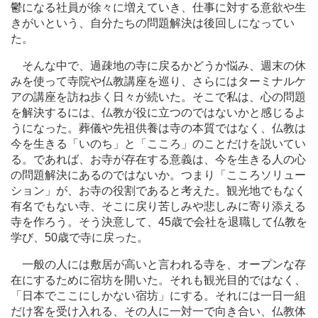
鬱になる社員が徐々に増えていき、仕事に対する意欲や生
きがいという、自分たちの問題解決は後回しになってい
た。
そんな中で、過疎地の寺に戻るかどうか悩み、週末の休
みを使って寺院や仏教講座を巡り、さらにはターミナルケ
アの講座を訪ね歩く日々が続いた。そこで私は、心の問題
を解決するには、仏教が役に立つのではないかと感じるよ
うになった。葬儀や先祖供養は寺の本質ではなく、仏教は
今を生きる「いのち」と「こころ」のことだけを説いてい
る。であれば、お寺が存在する意義は、今を生きる人の心
の問題解決にあるのではないか。つまり「こころソリュー
ション」が、お寺の役割であると考えた。観光地でもなく
有名でもない寺、そこに戻り苦しみや悲しみに寄り添える
寺を作ろう。そう決意して、45歳で会社を退職して仏教を
学び、50歳で寺に戻った。
一般の人には敷居が高いと言われる寺を、オープンな存
在にするために宿坊を開いた。それも観光目的ではなく、
「日本でここにしかない宿坊」にする。それには一日一組
だけ客を受け入れる、その人に一対一で向き合い、仏教体