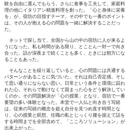
験を自由に選んでもらう。さらに食事を工夫して、家庭料
理の他にイタリアン精進料理を創った。「心と身体に栄養
を」が、宿坊の目指すテーマ。その中でも一番のポイント
は、その人が抱える心の問題を一緒に解決することだっ
た。
ネットで探し当て、全国から山の中の宿坊に人が来るよ
うになった。私も時間がある限り、とことん一対一で向き
合った。話が深夜まで続くことも多く、ときには朝方にな
ることもあった。
そんなことを繰り返していると、心の問題には共通する
パターンがあることに気づいた。それは自己否定感、そし
て思い通りにならない思い。日常という条件と環境に囚わ
れた心。それらで動けなくて固まった心をどう解決してい
くのか。その問題解決が「心の授業」となり、宿坊で一番
要望の多い体験となった。本堂で一人仏と向き合う写経
は、従来の写経の概念を超え自分を見つめ直す時間とな
り、心の授業と瞑想、住職の私とじっくり腰を据えて話を
する時間までを全部含めて、「こころソリューション」が
出来上がった。