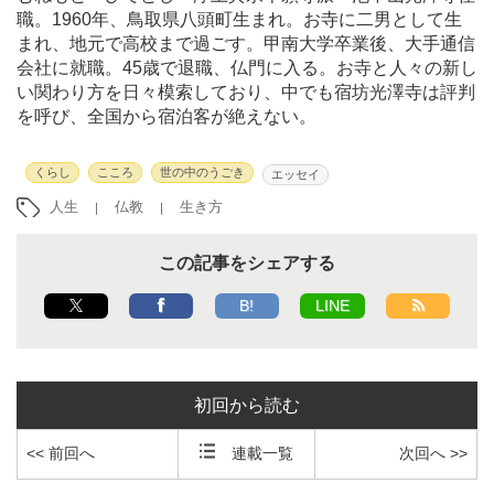
職。1960年、鳥取県八頭町生まれ。お寺に二男として生
まれ、地元で高校まで過ごす。甲南大学卒業後、大手通信
会社に就職。45歳で退職、仏門に入る。お寺と人々の新し
い関わり方を日々模索しており、中でも宿坊光澤寺は評判
を呼び、全国から宿泊客が絶えない。
くらし
こころ
世の中のうごき
エッセイ
人生
仏教
生き方
この記事をシェアする
B!
LINE
初回から読む
<< 前回へ
連載一覧
次回へ >>