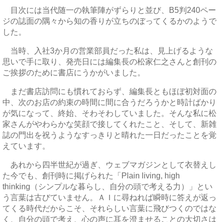
目次には当代随一の執筆陣がずらりと並び、B5判240ペー
ジの誌面の隅々から知の香りが立ちのぼってくるかのようで
した。
当時、入社3か月の営業部員だった私は、見上げるような
思いで手に取り、発売日には編集長の松家仁之さんと創刊の
ご挨拶のために書店にうかがいました。
まだ書店訪問にも慣れておらず、編集長ともほぼ初対面の
中、次のお店の約束の時間に間に合うだろうかと時計ばかり
が気になって、終始、そわそわしていました。そんな私に松
家さんがやわらかな笑顔で接してくれたこと、そして、新雑
誌の門出を祝うようなすっきりと晴れた一日だったことを覚
えています。
あれから四半世紀が過ぎ、ウェブマガジンとして衣替えし
た今でも、創刊時に掲げられた「Plain living, high
thinking（シンプルな暮らし、自分の頭で考える力）」とい
う言葉は古びていません。ＡＩに尋ねれば瞬時に答えが返っ
てくる時代だからこそ、それらしい言葉に飛びつくのではな
く、自分の頭で考え、心の声に耳を澄ませることの大切さは