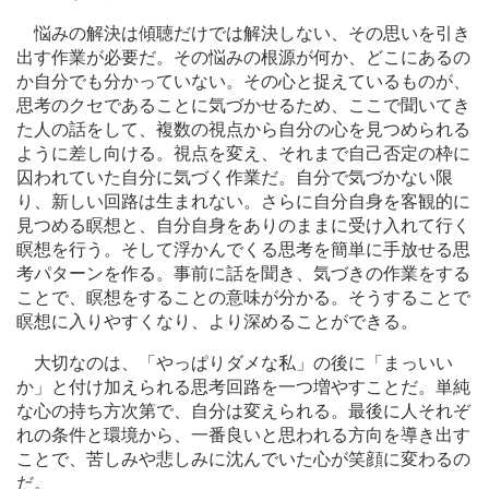
悩みの解決は傾聴だけでは解決しない、その思いを引き
出す作業が必要だ。その悩みの根源が何か、どこにあるの
か自分でも分かっていない。その心と捉えているものが、
思考のクセであることに気づかせるため、ここで聞いてき
た人の話をして、複数の視点から自分の心を見つめられる
ように差し向ける。視点を変え、それまで自己否定の枠に
囚われていた自分に気づく作業だ。自分で気づかない限
り、新しい回路は生まれない。さらに自分自身を客観的に
見つめる瞑想と、自分自身をありのままに受け入れて行く
瞑想を行う。そして浮かんでくる思考を簡単に手放せる思
考パターンを作る。事前に話を聞き、気づきの作業をする
ことで、瞑想をすることの意味が分かる。そうすることで
瞑想に入りやすくなり、より深めることができる。
大切なのは、「やっぱりダメな私」の後に「まっいい
か」と付け加えられる思考回路を一つ増やすことだ。単純
な心の持ち方次第で、自分は変えられる。最後に人それぞ
れの条件と環境から、一番良いと思われる方向を導き出す
ことで、苦しみや悲しみに沈んでいた心が笑顔に変わるの
だ。