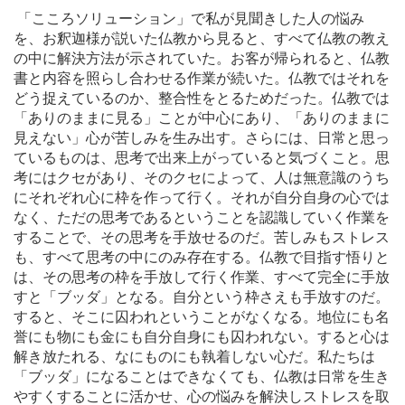
「こころソリューション」で私が見聞きした人の悩み
を、お釈迦様が説いた仏教から見ると、すべて仏教の教え
の中に解決方法が示されていた。お客が帰られると、仏教
書と内容を照らし合わせる作業が続いた。仏教ではそれを
どう捉えているのか、整合性をとるためだった。仏教では
「ありのままに見る」ことが中心にあり、「ありのままに
見えない」心が苦しみを生み出す。さらには、日常と思っ
ているものは、思考で出来上がっていると気づくこと。思
考にはクセがあり、そのクセによって、人は無意識のうち
にそれぞれ心に枠を作って行く。それが自分自身の心では
なく、ただの思考であるということを認識していく作業を
することで、その思考を手放せるのだ。苦しみもストレス
も、すべて思考の中にのみ存在する。仏教で目指す悟りと
は、その思考の枠を手放して行く作業、すべて完全に手放
すと「ブッダ」となる。自分という枠さえも手放すのだ。
すると、そこに囚われということがなくなる。地位にも名
誉にも物にも金にも自分自身にも囚われない。すると心は
解き放たれる、なにものにも執着しない心だ。私たちは
「ブッダ」になることはできなくても、仏教は日常を生き
やすくすることに活かせ、心の悩みを解決しストレスを取