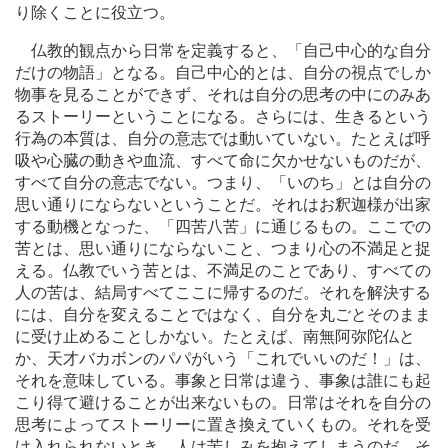
り除くことに役立つ。
仏教的観点から日常を定義すると、「自己中心的な自分
だけの物語」となる。自己中心的とは、自分の視点でしか
物事を見ることができず、それは自分の思考の中にのみあ
るストーリーということになる。さらには、生きるという
行為の本質は、自分の意志では動いていない。たとえば呼
吸や心臓の動きや血流、すべて命に欠かせないものだが、
すべて自分の意志でない。つまり、「いのち」とは自分の
思い通りにならないということだ。それはお釈迦様が出家
する動機となった、「四苦八苦」に通じるもの。ここでの
苦とは、思い通りにならないこと、つまり心の不満足と捉
える。仏教でいう苦とは、不満足のことであり、すべての
人の苦は、結局すべてここに帰するのだ。それを解決する
には、自分を変えることではなく、自分を丸ごとそのまま
に受け止めることしかない。たとえば、南無阿弥陀仏と
か、天才バカボンのパパがいう「これでいいのだ！」は、
それを意味している。事象と日常は違う、事象は誰にも起
こり得て避けることが出来ないもの。日常はそれを自分の
思考によってストーリーに置き換えていくもの。それを受
け入れられないとき、人は苦しみを抱えてしまうのだ。そ