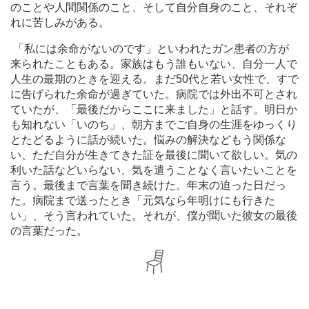
のことや人間関係のこと、そして自分自身のこと、それぞ
れに苦しみがある。
「私には余命がないのです」といわれたガン患者の方が
来られたこともある。家族はもう誰もいない、自分一人で
人生の最期のときを迎える。まだ50代と若い女性で、すで
に告げられた余命が過ぎていた。病院では外出不可とされ
ていたが、「最後だからここに来ました」と話す。明日か
も知れない「いのち」、朝方までご自身の生涯をゆっくり
とたどるように話が続いた。悩みの解決などもう関係な
い、ただ自分が生きてきた証を最後に聞いて欲しい。気の
利いた話などいらない、気を遣うことなく言いたいことを
言う。最後まで言葉を聞き続けた。年末の迫った日だっ
た。病院まで送ったとき「元気なら年明けにも行きた
い」、そう言われていた。それが、僕が聞いた彼女の最後
の言葉だった。