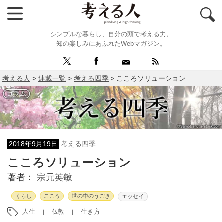
シンプルな暮らし、自分の頭で考える力。
知の楽しみにあふれたWebマガジン。
考える人
>
連載一覧
>
考える四季
>
こころソリューション
2018年9月19日
考える四季
こころソリューション
著者：
宗元英敏
くらし
こころ
世の中のうごき
エッセイ
人生
仏教
生き方