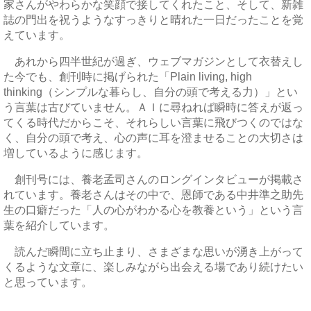
家さんがやわらかな笑顔で接してくれたこと、そして、新雑
誌の門出を祝うようなすっきりと晴れた一日だったことを覚
えています。
あれから四半世紀が過ぎ、ウェブマガジンとして衣替えし
た今でも、創刊時に掲げられた「Plain living, high
thinking（シンプルな暮らし、自分の頭で考える力）」とい
う言葉は古びていません。ＡＩに尋ねれば瞬時に答えが返っ
てくる時代だからこそ、それらしい言葉に飛びつくのではな
く、自分の頭で考え、心の声に耳を澄ませることの大切さは
増しているように感じます。
創刊号には、養老孟司さんのロングインタビューが掲載さ
れています。養老さんはその中で、恩師である中井準之助先
生の口癖だった「人の心がわかる心を教養という」という言
葉を紹介しています。
読んだ瞬間に立ち止まり、さまざまな思いが湧き上がって
くるような文章に、楽しみながら出会える場であり続けたい
と思っています。