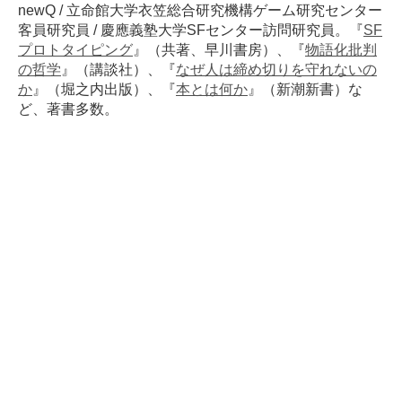
newQ / 立命館大学衣笠総合研究機構ゲーム研究センター
客員研究員 / 慶應義塾大学SFセンター訪問研究員。『
SF
プロトタイピング
』（共著、早川書房）、『
物語化批判
の哲学
』（講談社）、『
なぜ人は締め切りを守れないの
か
』（堀之内出版）、『
本とは何か
』（新潮新書）な
ど、著書多数。