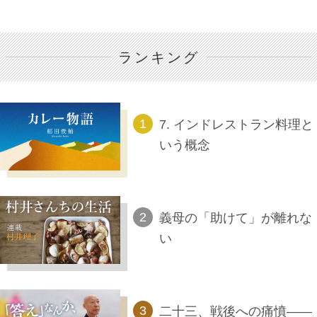
ランキング
7. インドレストラン料理と
いう概念
義母の「助けて」が離れな
い
二十三、戦後への痛憤――