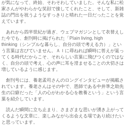
が気になって、終始、そわそわしていました。そんな私に松
家さんがやわらかな笑顔で接してくれたこと、そして、新雑
誌の門出を祝うようなすっきりと晴れた一日だったことを覚
えています。
あれから四半世紀が過ぎ、ウェブマガジンとして衣替えし
た今でも、創刊時に掲げられた「Plain living, high
thinking（シンプルな暮らし、自分の頭で考える力）」とい
う言葉は古びていません。ＡＩに尋ねれば瞬時に答えが返っ
てくる時代だからこそ、それらしい言葉に飛びつくのではな
く、自分の頭で考え、心の声に耳を澄ませることの大切さは
増しているように感じます。
創刊号には、養老孟司さんのロングインタビューが掲載さ
れています。養老さんはその中で、恩師である中井準之助先
生の口癖だった「人の心がわかる心を教養という」という言
葉を紹介しています。
読んだ瞬間に立ち止まり、さまざまな思いが湧き上がって
くるような文章に、楽しみながら出会える場であり続けたい
と思っています。