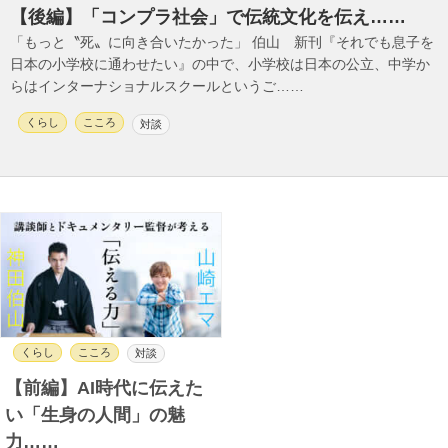
【後編】「コンプラ社会」で伝統文化を伝え……
「もっと〝死〟に向き合いたかった」 伯山 新刊『それでも息子を
日本の小学校に通わせたい』の中で、小学校は日本の公立、中学か
らはインターナショナルスクールというご……
くらし
こころ
対談
くらし
こころ
対談
【前編】AI時代に伝えた
い「生身の人間」の魅
力……