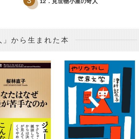
12．見世物小屋の奇人
人」から生まれた本