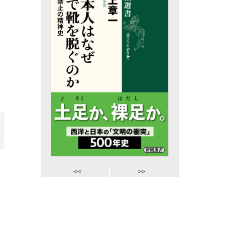
<<
>>