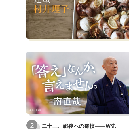
二十三、戦後への痛憤――W先