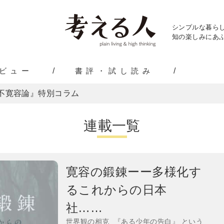
シンプルな暮ら
知の楽しみにあふ
ビュー
書評・試し読み
不寛容論』特別コラム
連載一覧
寛容の鍛錬ーー多様化す
るこれからの日本
社……
世界観の相克 『ある少年の告白』 という