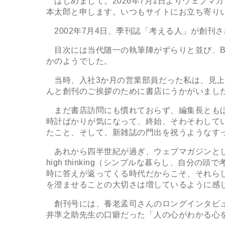
はじめまして。2026年7月1日よりウェブマ
本太郎と申します。いつもサイトにお立ち寄り
2002年7月4日、季刊誌「考える人」が創刊
目次には当代随一の執筆陣がずらりと並び、B5
かのようでした。
当時、入社3か月の営業部員だった私は、見上
んと創刊のご挨拶のために書店にうかがいまし
まだ書店訪問にも慣れておらず、編集長ともほ
時計ばかりが気になって、終始、そわそわして
たこと、そして、新雑誌の門出を祝うようなす
あれから四半世紀が過ぎ、ウェブマガジンとして衣替
high thinking（シンプルな暮らし、自
時に答えが返ってくる時代だからこそ、それら
を澄ませることの大切さは増しているように感
創刊号には、養老孟司さんのロングインタビュ
井準之助先生の口癖だった「人の心がわかる心