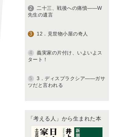
二十三、戦後への痛憤――W
先生の遺言
12．見世物小屋の奇人
義実家の片付け、いよいよス
タート！
3．ディスプラクシア――ガサ
ツだと言われる
「考える人」から生まれた本