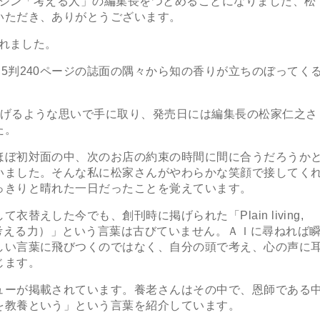
ガジン「考える人」の編集長をつとめることになりました、松
いただき、ありがとうございます。
されました。
判240ページの誌面の隅々から知の香りが立ちのぼってく
げるような思いで手に取り、発売日には編集長の松家仁之さ
た。
ぼ初対面の中、次のお店の約束の時間に間に合うだろうか
いました。そんな私に松家さんがやわらかな笑顔で接してく
っきりと晴れた一日だったことを覚えています。
えした今でも、創刊時に掲げられた「Plain living,
分の頭で考える力）」という言葉は古びていません。ＡＩに尋ねれば
しい言葉に飛びつくのではなく、自分の頭で考え、心の声に
じます。
ーが掲載されています。養老さんはその中で、恩師である
を教養という」という言葉を紹介しています。