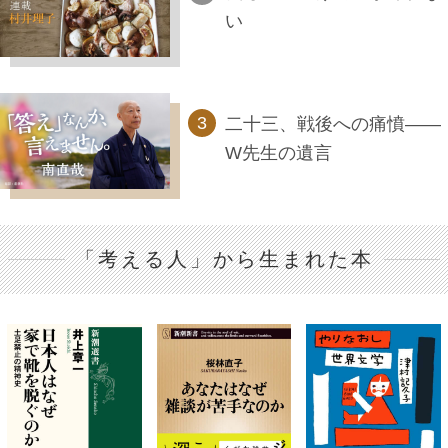
い
二十三、戦後への痛憤――
W先生の遺言
「考える人」から生まれた本