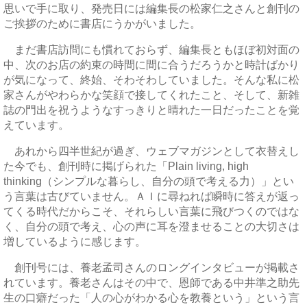
思いで手に取り、発売日には編集長の松家仁之さんと創刊の
ご挨拶のために書店にうかがいました。
まだ書店訪問にも慣れておらず、編集長ともほぼ初対面の
中、次のお店の約束の時間に間に合うだろうかと時計ばかり
が気になって、終始、そわそわしていました。そんな私に松
家さんがやわらかな笑顔で接してくれたこと、そして、新雑
誌の門出を祝うようなすっきりと晴れた一日だったことを覚
えています。
あれから四半世紀が過ぎ、ウェブマガジンとして衣替えし
た今でも、創刊時に掲げられた「Plain living, high
thinking（シンプルな暮らし、自分の頭で考える力）」とい
う言葉は古びていません。ＡＩに尋ねれば瞬時に答えが返っ
てくる時代だからこそ、それらしい言葉に飛びつくのではな
く、自分の頭で考え、心の声に耳を澄ませることの大切さは
増しているように感じます。
創刊号には、養老孟司さんのロングインタビューが掲載さ
れています。養老さんはその中で、恩師である中井準之助先
生の口癖だった「人の心がわかる心を教養という」という言