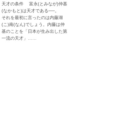
天才の条件 富永(とみなが)仲基
(なかもと)は天才である──。
それを最初に言ったのは内藤湖
(こ)南(なん)でしょう。内藤は仲
基のことを「日本が生み出した第
一流の天才」……