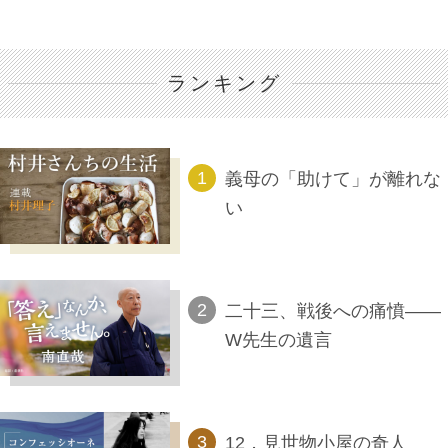
ランキング
義母の「助けて」が離れな
い
二十三、戦後への痛憤――
W先生の遺言
12．見世物小屋の奇人