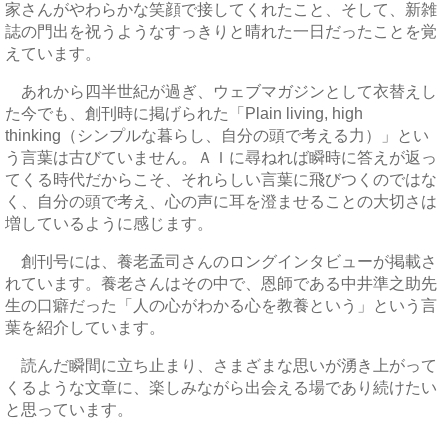
家さんがやわらかな笑顔で接してくれたこと、そして、新雑
誌の門出を祝うようなすっきりと晴れた一日だったことを覚
えています。
あれから四半世紀が過ぎ、ウェブマガジンとして衣替えし
た今でも、創刊時に掲げられた「Plain living, high
thinking（シンプルな暮らし、自分の頭で考える力）」とい
う言葉は古びていません。ＡＩに尋ねれば瞬時に答えが返っ
てくる時代だからこそ、それらしい言葉に飛びつくのではな
く、自分の頭で考え、心の声に耳を澄ませることの大切さは
増しているように感じます。
創刊号には、養老孟司さんのロングインタビューが掲載さ
れています。養老さんはその中で、恩師である中井準之助先
生の口癖だった「人の心がわかる心を教養という」という言
葉を紹介しています。
読んだ瞬間に立ち止まり、さまざまな思いが湧き上がって
くるような文章に、楽しみながら出会える場であり続けたい
と思っています。