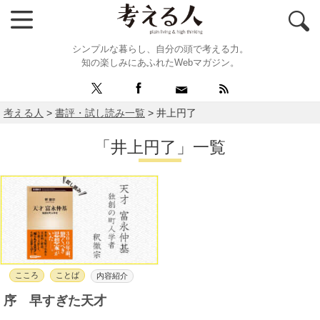
シンプルな暮らし、自分の頭で考える力。
知の楽しみにあふれたWebマガジン。
考える人
>
書評・試し読み一覧
>
井上円了
「井上円了」一覧
こころ
ことば
内容紹介
序 早すぎた天才