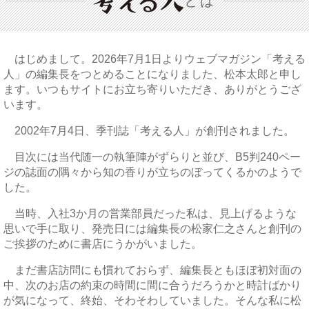
とは
はじめまして。2026年7月1日よりウェブマガジン「考える
人」の編集長をつとめることになりました、松本太郎と申し
ます。いつもサイトにお立ち寄りいただき、ありがとうござ
います。
2002年7月4日、季刊誌「考える人」が創刊されました。
目次には当代随一の執筆陣がずらりと並び、B5判240ペー
ジの誌面の隅々から知の香りが立ちのぼってくるかのようで
した。
当時、入社3か月の営業部員だった私は、見上げるような
思いで手に取り、発売日には編集長の松家仁之さんと創刊の
ご挨拶のために書店にうかがいました。
まだ書店訪問にも慣れておらず、編集長ともほぼ初対面の
中、次のお店の約束の時間に間に合うだろうかと時計ばかり
が気になって、終始、そわそわしていました。そんな私に松