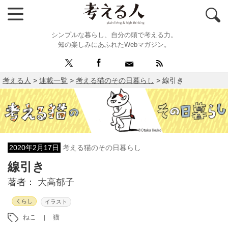
シンプルな暮らし、自分の頭で考える力。
知の楽しみにあふれたWebマガジン。
考える人
>
連載一覧
>
考える猫のその日暮らし
>
線引き
2020年2月17日
考える猫のその日暮らし
線引き
著者：
大高郁子
くらし
イラスト
ねこ
猫