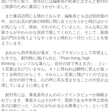
思いで手に取り、発売日には編集長の松家仁之さんと創刊の
ご挨拶のために書店にうかがいました。
まだ書店訪問にも慣れておらず、編集長ともほぼ初対面の
中、次のお店の約束の時間に間に合うだろうかと時計ばかり
が気になって、終始、そわそわしていました。そんな私に松
家さんがやわらかな笑顔で接してくれたこと、そして、新雑
誌の門出を祝うようなすっきりと晴れた一日だったことを覚
えています。
あれから四半世紀が過ぎ、ウェブマガジンとして衣替えし
た今でも、創刊時に掲げられた「Plain living, high
thinking（シンプルな暮らし、自分の頭で考える力）」とい
う言葉は古びていません。ＡＩに尋ねれば瞬時に答えが返っ
てくる時代だからこそ、それらしい言葉に飛びつくのではな
く、自分の頭で考え、心の声に耳を澄ませることの大切さは
増しているように感じます。
創刊号には、養老孟司さんのロングインタビューが掲載さ
れています。養老さんはその中で、恩師である中井準之助先
生の口癖だった「人の心がわかる心を教養という」という言