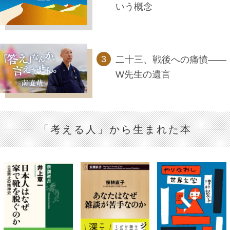
いう概念
二十三、戦後への痛憤――
W先生の遺言
「考える人」から生まれた本